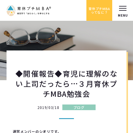
育休プチMBA
ってなに？
◆開催報告◆育児に理解のな
い上司だったら…３月育休プ
チMBA勉強会
2019/03/18
ブログ
運営メンバーのシオリです。