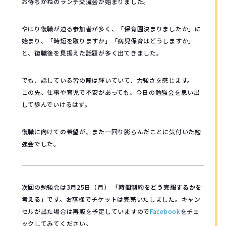
お待ちかねのランチ交流会が始まりました。
やはり復職が迫る参加者が多く、「保育園決まりましたか」に
始まり、「時短を取りますか」「病児保育はどうしますか」
と、復職後を見据えた話題が多く出てきました。
でも、話している皆の瞳は輝いていて、力強さを感じます。
この先、仕事や育児で不安があっても、今日の勉強会を思い出
して歩んでいけるはず。
復職に向けての希望が、また一回り膨らんだことに気付いた勉
強会でした。
次回の勉強会は3月25日（月）
「時間制約をどう克服するかを
考える」
です。お蔭様でチケットは完売いたしました。キャン
セルが出た場合は再販を予定していますので
Facebook
をチェ
ックしてみてください。