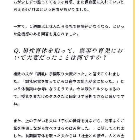
ムが少しずつ整ってくる３ヶ月頃、また保育園に入れていいと
考える6か月頃という理由があがりました。
一方で、１週間以上休んだら会社で居場所がなくなる、といっ
た危機感のある回答も見られました。
Q. 男性育休を取って、家事や育児にお
いて大変だったことは何ですか？
複数の夫が「調乳に手間取り大変だった」と答えてくれまし
た。「調乳家電を買ってからは夜中の調乳が楽になった。」と
いう体験談は参考になりそうです。今は液体ミルクもあるの
で、授乳を妻だけのタスクだと固定せず分担できると良いです
ね。
また、上の子がいる夫は「子供の機嫌を見ながら、効率よくご
飯を準備しながら食べさせるのは苦労した。」と話してくれま
した。長期間育休を取った夫からは「社会との接点、人との会