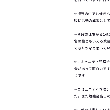
✏︎担当の中でも好き
販促活動の成果とし
✏︎普段の仕事から1
営の柱ともいえる業
できたかなと思って
✏︎コミュニティ管理
会があって面白いで
じです。
✏︎コミュニティ管理
た。また勉強会当日
✏︎広報を担当してい