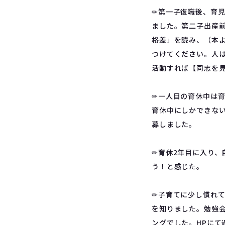
✏︎第一子復職後、育
ました。第二子出産前
格差」を読み、（本
つけてください。人
活動すれば【同志を
✏︎一人目の育休中は
育休中にしかできな
募しました。
✏︎育休2年目に入り
う！と感じた。
✏︎子育てに少し慣れ
を知りました。勉強
ングでした。HPに