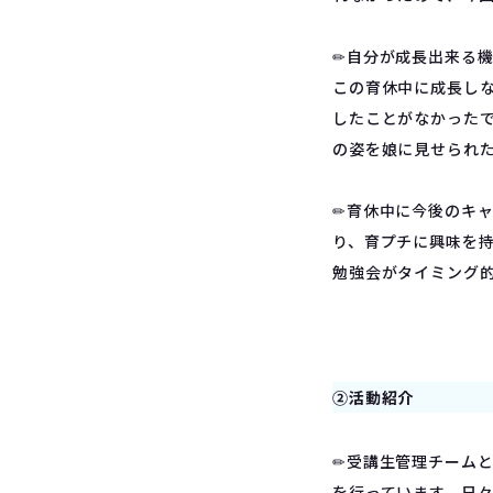
✏︎自分が成長出来る
この育休中に成長し
したことがなかった
の姿を娘に見せられ
✏︎育休中に今後のキ
り、育プチに興味を
勉強会がタイミング
②活動紹介
✏︎受講生管理チーム
を行っています。日