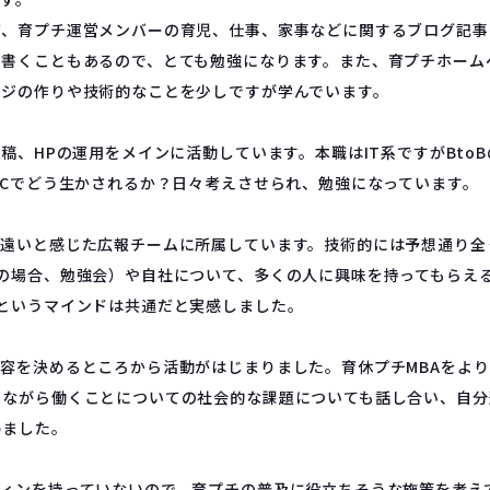
、育プチ運営メンバーの育児、仕事、家事などに関するブログ記事を
を書くこともあるので、とても勉強になります。また、育プチホーム
ージの作りや技術的なことを少しですが学んでいます。
S投稿、HPの運用をメインに活動しています。本職はIT系ですがBto
oCでどう生かされるか？日々考えさせられ、勉強になっています。
も遠いと感じた広報チームに所属しています。技術的には予想通り全
チの場合、勉強会）や自社について、多くの人に興味を持ってもらえ
というマインドは共通だと実感しました。
内容を決めるところから活動がはじまりました。育休プチMBAをよ
ちながら働くことについての社会的な課題についても話し合い、自分
めました。
ティンを持っていないので、育プチの普及に役立ちそうな施策を考え