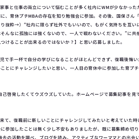
児家事と仕事の両立について悩むことが多く社内にWMが少なかった
に、育休プチMBAの存在を知り勉強会に参加。その後、国保さん
より抜粋→）“社内に限らず社外でもいいので、もがく気持ちを互い
はそんなに孤独には強くないので、一人で戦わないください。”に共
見つけることが出来るのではないか？】と思い応募しました。
育児で手一杯で自分の学びになることがほとんどできず、復職後悔
いことにチャレンジしたいと思い、一人目の育休中に参加した育プチ
、自己啓発したくてウズウズしていた。ホームページで募集記事を見
て来て、復職前に新しいことにチャレンジしてみたいと考えていた時
会に参加したことは無く少し不安もありましたが、既に募集締め切り
て過去の活動を調べ、ブログを読み、アクティブなワーママとの出会