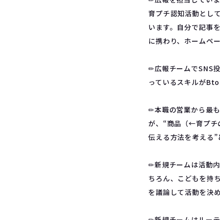
育プチ認知活動として
います。自分で記事
に携わり、ホームペ
✏︎広報チームでSN
っているスキルがBt
✏︎本職の営業から最
が、“商品（←育プ
伝える方法を考える”
✏︎新規チームは活動
ちろん、こどもを持
を議論して活動を決
✏︎新規チームはルー