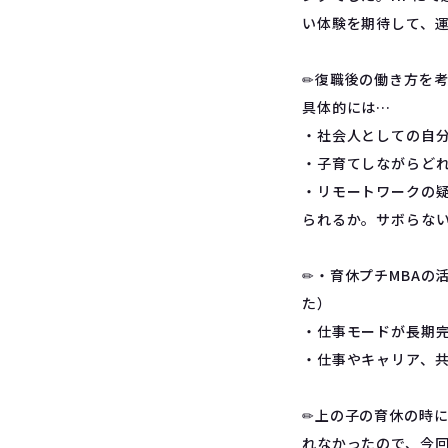
い体験を期待して、
✏︎復職後の働き方を
具体的には…
・社会人としての自
・子育てしながらど
・リモートワークの
られるか。サボらな
✏︎・育休プチMBA
た）
・仕事モードが長期
・仕事やキャリア、
✏︎上の子の育休の時
れなかったので、今