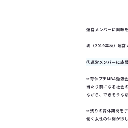
運営メンバーに興味
現（2019年秋）運
①運営メンバーに応
✏︎育休プチMBA勉
当たり前になる社会
ながら、できそうな
✏︎残りの育休期間を
働く女性の仲間が欲