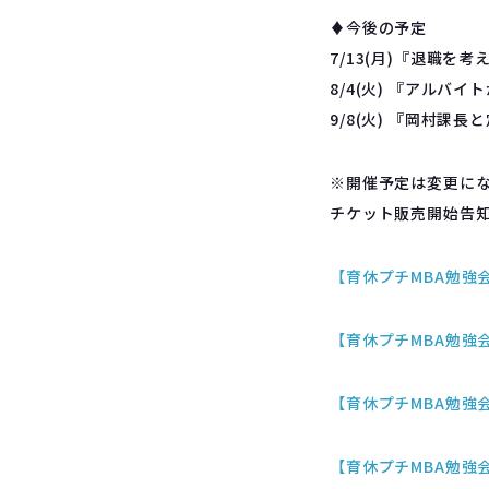
♦︎今後の予定
7/13(月)『退職を
8/4(火) 『アル
9/8(火) 『岡村課
※開催予定は変更に
チケット販売開始告
【育休プチMBA勉強会 
【育休プチMBA勉強会 
【育休プチMBA勉強会 I
【育休プチMBA勉強会 