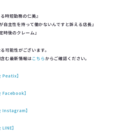
考える時短勤務の仁美』
バイトが自主性を持って働かないんですと訴える店長』
長と定時後のクレーム』
なる可能性がございます。
知含む最新情報は
こちら
からご確認ください。
Peatix】
Facebook】
nstagram】
LINE】