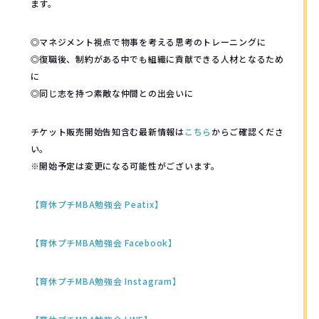
ます。
◎マネジメント視点で物事を考える思考のトレーニングに
◎復職後、制約がある中でも組織に貢献できる人材となるため
に
◎同じ志を持つ素敵な仲間との出会いに
チケット販売開始告知含む最新情報は
こちら
からご確認くださ
い。
※開始予定は変更になる可能性がございます。
【育休プチMBA勉強会 Peatix】
【育休プチMBA勉強会 Facebook】
【育休プチMBA勉強会 Instagram】