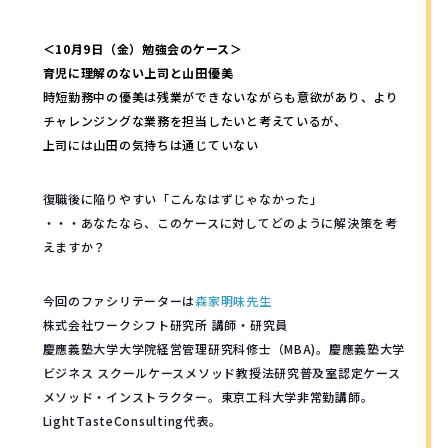
＜10月9日（金）勉強会のケース＞
育児に理解のない上司と山田優美
時短勤務中の優美は残業ができないながらも意欲があり、より
チャレンジングな業務を担当したいと考えているが、
上司には山田の気持ちは通じていない
復職後に陥りやすい「こんなはずじゃなかった」
・・・あなたなら、このケースに対してどのように解決策を考
えますか？
今回のファシリテーターは
森家明味先生
株式会社ワークシフト研究所 講師・研究員
慶應義塾大学大学院経営管理研究科修士（MBA)。慶應義塾大学
ビジネス スクールケースメソッド教授法研究普及室認定ケース
メソッド・インストラクター。東京工科大学非常勤講師。
LightTasteConsulting代表。