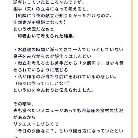
逆ギレしていたところなんですが、

相手（夫）の立場になって考えると、

【純粋に今夜の献立が知りたかっただけなのに、

突然妻が不機嫌になった】

一呼吸おいて考えられた結果
、

・お昼寝の時間が減ってきて一人でじっとしていない
息子をみながらの夕飯作りはしんどい

・献立を考えるのも苦手だから「夕飯何？」は少々責
められているように感じる

・私が作るのが当たり前に思われているの悲しい。
（時々は作ってほしいな♡）

というのを
やんわりと伝えられました
。

その結果、

夫も食べたいメニューがあっても冷蔵庫の食材の状況
があるから

リクエストしづらくて

「今日の夕飯なに？」という聞き方になっていたとい