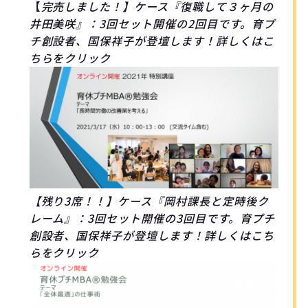
【
完売しました！
】ケース『復職して３ヶ月の
井田美咲』：3回セット開催の2回目です。育プ
チ創設者、国保祥子が登壇します！詳しくはこ
ちらをクリック
【残り3席！！】ケース『岡村課長と定時後ク
レーム』：3回セット開催の3回目です。育プチ
創設者、国保祥子が登壇します！詳しくはこち
らをクリック