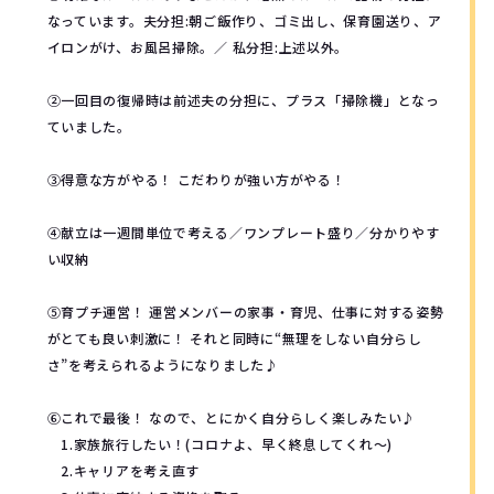
なっています。夫分担:朝ご飯作り、ゴミ出し、保育園送り、ア
イロンがけ、お風呂掃除。／ 私分担:上述以外。
②一回目の復帰時は前述夫の分担に、プラス「掃除機」となっ
ていました。
③得意な方がやる！ こだわりが強い方がやる！
④献立は一週間単位で考える／ワンプレート盛り／分かりやす
い収納
⑤育プチ運営！ 運営メンバーの家事・育児、仕事に対する姿勢
がとても良い刺激に！ それと同時に“無理をしない自分らし
さ”を考えられるようになりました♪
⑥これで最後！ なので、とにかく自分らしく楽しみたい♪
1.家族旅行したい！(コロナよ、早く終息してくれ～)
2.キャリアを考え直す