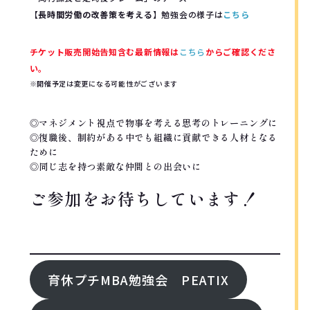
【
長時間労働の改善策を考える
】勉強会の様子は
こちら
チケット販売開始告知含む最新情報は
こちら
からご確認くださ
い。
※開催予定は変更になる可能性がございます
◎マネジメント視点で物事を考える思考のトレーニングに
◎復職後、制約がある中でも組織に貢献できる人材となる
ために
◎同じ志を持つ素敵な仲間との出会いに
ご参加をお待ちしています！
FOllOW ME!
育休プチMBA勉強会 PEATIX