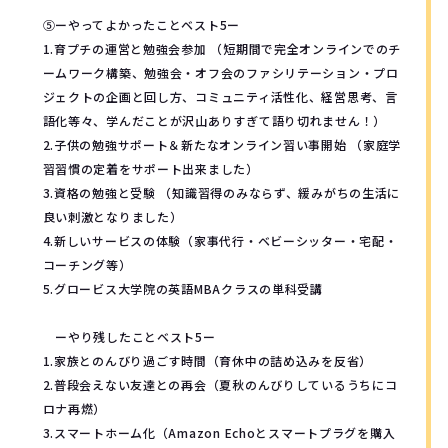
⑤ーやってよかったことベスト5ー
1.育プチの運営と勉強会参加 （短期間で完全オンラインでのチ
ームワーク構築、勉強会・オフ会のファシリテーション・プロ
ジェクトの企画と回し方、コミュニティ活性化、経営思考、言
語化等々、学んだことが沢山ありすぎて語り切れません！）
2.子供の勉強サポート＆新たなオンライン習い事開始 （家庭学
習習慣の定着をサポート出来ました）
3.資格の勉強と受験 （知識習得のみならず、緩みがちの生活に
良い刺激となりました）
4.新しいサービスの体験（家事代行・ベビーシッター・宅配・
コーチング等）
5.グロービス大学院の英語MBAクラスの単科受講
ーやり残したことベスト5ー
1.家族とのんびり過ごす時間（育休中の詰め込みを反省）
2.普段会えない友達との再会（夏秋のんびりしているうちにコ
ロナ再燃）
3.スマートホーム化（Amazon Echoとスマートプラグを購入