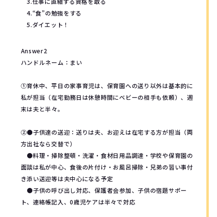
3.仕事に直結する資格を取る
4.“食”の勉強をする
5.ダイエット！
Answer2
ハンドルネーム：まい
①育休中、平日の家事育児は、保育園への送り以外は基本的に
私が担当（在宅勤務日は休憩時間にベビーの相手も依頼）、週
末は夫と半々。
②●子供達の送迎：送りは夫、お迎えは在宅する方が担当（両
方出社なら交替で）
●料理・掃除整頓・洗濯・食材日用品調達・学校や保育園の
面談は私が中心、食後の片付け・お風呂掃除・兄弟の習い事付
き添い送迎等は夫中心になる予定
●子供の呼び出し対応、保護者会参加、子供の宿題サポー
ト、連絡帳記入、0歳児ケアは半々で対応