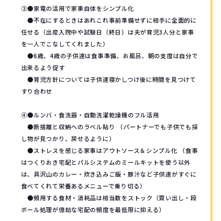
③●家電の活用で家事自体をシンプル化
●不在にするときはあれこれ事前準備せずに相手に全面的に
任せる（出産入院中や試験日（終日）は夫が育児3人分と家事
を一人でこなしてくれました）
●6歳、4歳の子供達は食事準備、お風呂、朝の支度は自分で
出来るよう促す
●育児方針については子供達寝かしつけ後に時間を見つけて
すり合わせ
④●ルンバ・食洗器・自動洗濯乾燥機のフル活用
●断捨離と収納へのラベル貼り （パートナーでも子供でも探
し物が見つかり、戻せるように）
●ストレスを感じる家事はアウトソース＆シンプル化 （食事
はつくりおき宅配とパルシステムのミールキットを使う以外
は、具沢山のカレー・炊き込みご飯・豚汁など子供達がすぐに
食べてくれて栄養あるメニューで乗り切る）
●頻用する食材・消耗品は相当数をストック（買い出し・段
ボール処理が億劫な宅配の頻度を最低限に抑える）