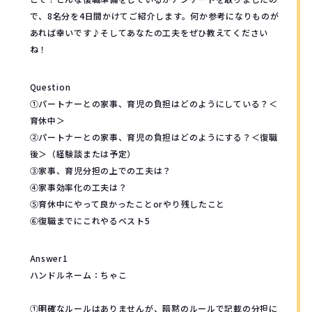
で、8名分を4日間かけてご紹介します。何か参考になりものが
あれば幸いです♪そしてあなたの工夫をぜひ教えてください
ね！
Question
①パートナーとの家事、育児の負担はどのようにしている？＜
育休中＞
②パートナーとの家事、育児の負担はどのようにする？＜復職
後＞（経験談または予定）
③家事、育児分担の上での工夫は？
④家事効率化の工夫は？
⑤育休中にやって良かったことorやり残したこと
⑥復職までにこれやるベスト5
Answer1
ハンドルネーム：ちゃこ
①明確なルールはありませんが、暗黙のルールで記載の分担に