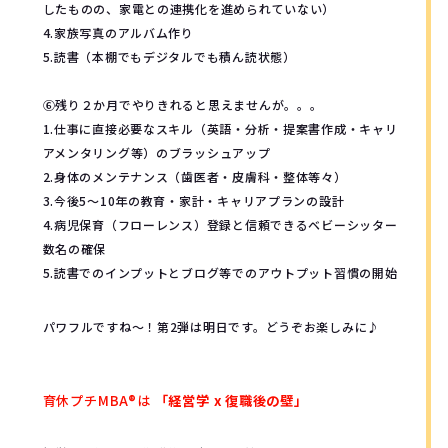
したものの、家電との連携化を進められていない）
4.家族写真のアルバム作り
5.読書（本棚でもデジタルでも積ん読状態）
⑥残り２か月でやりきれると思えませんが。。。
1.仕事に直接必要なスキル（英語・分析・提案書作成・キャリ
アメンタリング等）のブラッシュアップ
2.身体のメンテナンス（歯医者・皮膚科・整体等々）
3.今後5～10年の教育・家計・キャリアプランの設計
4.病児保育（フローレンス）登録と信頼できるベビーシッター
数名の確保
5.読書でのインプットとブログ等でのアウトプット習慣の開始
パワフルですね～！第2弾は明日です。どうぞお楽しみに♪
育休プチMBA®︎は
「経営学 x 復職後の壁」