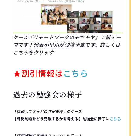
ケース『リモートワークのモヤモヤ』：新テー
マです！代表小早川が登壇予定です。詳しくは
こちらをクリック
★割引情報は
こちら
過去の勉強会の様子
「
復職して３ヶ月の井田美咲
」のケース
【
時間制約をどう克服するかを考える
】勉強会の様子は
こちら
「
岡村課長と定時後クレーム
」のケース