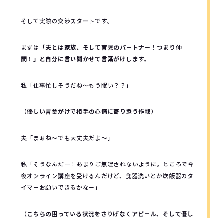
そして実際の交渉スタートです。
まずは
「夫とは家族、そして育児のパートナー！つまり仲
間！」と自分に言い聞かせて言葉がけ
します。
私「仕事忙しそうだね～もう眠い？？」
（
優しい言葉がけで相手の心情に寄り添う作戦
）
夫「まぁね～でも大丈夫だよ～」
私「そうなんだー！あまりご無理されないように。ところで今
夜オンライン講座を受けるんだけど、食器洗いとか炊飯器のタ
イマーお願いできるかなー」
（
こちらの困っている状況をさりげなくアピール、そして優し