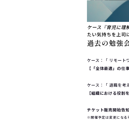
ケース『育児に理
たい気持ちを上司
過去の勉強
ケース：「 リモート
【
「全体最適」の仕
ケース：「 退職を考
【
組織における役割
チケット販売開始告
※開催予定は変更になる