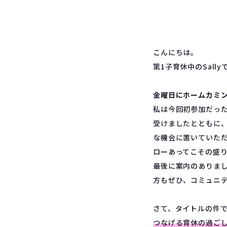
こんにちは。
第1子育休中のSally
金曜日にホームカミン
私は今回初参加だっ
受けましたとともに
な機会に置いていた
ローあってこその盛
最後に案内のありま
方もぜひ、コミュニ
さて、タイトルの件
つなげる育休の過ご