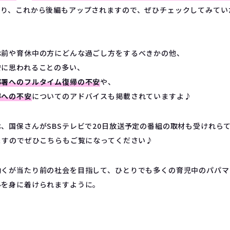
おり、これから後編もアップされますので、ぜひチェックしてみてい
休前や育休中の方にどんな過ごし方をするべきかの他、
安に思われることの多い、
部署へのフルタイム復帰の不安
や、
得への不安
についてのアドバイスも掲載されていますよ♪
、国保さんがSBSテレビで20日放送予定の番組の取材も受けれら
ますのでぜひこちらもご覧になってください♪
働くが当たり前の社会を目指して、ひとりでも多くの育児中のパパマ
ルを身に着けられますように。