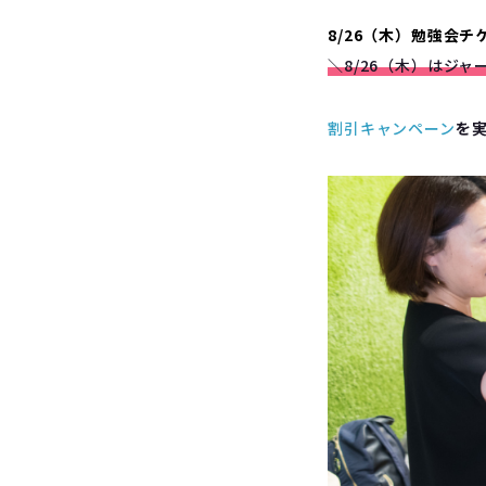
8/26（木）勉強会
＼
8/26
（木）はジャ
割引キャンペーン
を