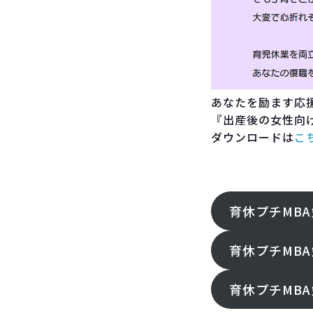
あなたを励ます応
『出産後の女性向け
ダウンロードは
こ
FOllOW ME!
育休プチMBA
育休プチMBA
育休プチMBA