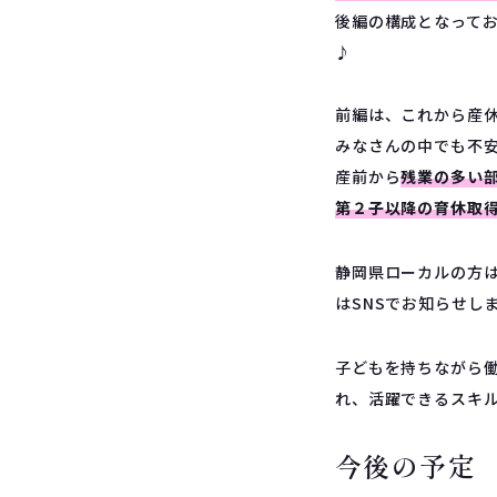
後編の構成となって
♪
前編は、これから産
みなさんの中でも不
産前から
残業の多い
第２子以降の育休取
静岡県ローカルの方は
はSNSでお知らせし
子どもを持ちながら
れ、活躍できるスキ
今後の予定