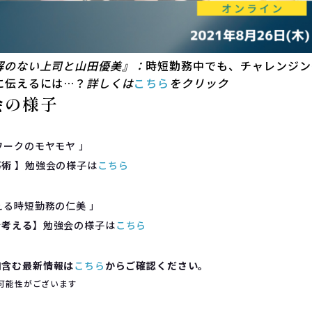
解のない上司と山田優美』：
時短勤務中でも、チャレンジン
に伝えるには…？
詳しくは
こちら
をクリック
会の様子
ワークのモヤモヤ 」
事術
】勉強会の様子は
こちら
える時短勤務の仁美 」
を考える
】勉強会の様子は
こちら
知含む最新情報は
こちら
からご確認ください。
可能性がございます