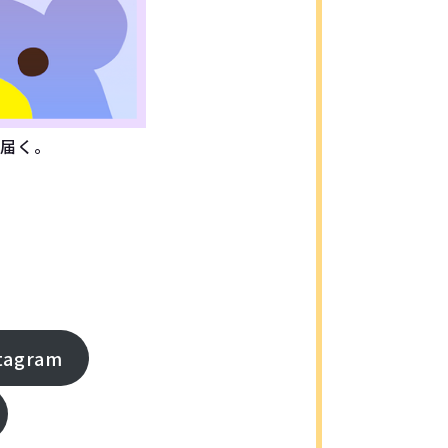
届く。
agram