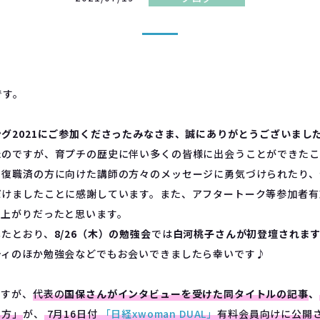
です。
グ2021にご参加くださったみなさま、誠にありがとうございまし
たのですが、育プチの歴史に伴い多くの皆様に出会うことができたこ
、復職済の方に向けた講師の方々のメッセージに勇気づけられたり、
だけましたことに感謝しています。また、アフタートーク等参加者有
り上がりだったと思います。
したとおり、
8/26（木）の勉強会
では
白河桃子さんが初登壇されま
ティのほか勉強会などでもお会いできましたら幸いです♪
ですが、
代表の
国保さんがインタビューを受けた同タイトルの記事
、
し方」
が、
7
月
16
日付
「日経
xwoman DUAL
」
有料会員向けに公開