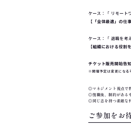
ケース：「 リモート
【
「全体最適」の仕
ケース：「 退職を考
【
組織における役割
チケット販売開始告
※開催予定は変更になる
◎マネジメント視点で
◎復職後、制約がある
◎同じ志を持つ素敵な
ご参加をお