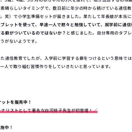
も素晴らしいタイミングで、数日前に年少の時から続けている通信教
す。笑）で小学生準備セットが届きました。果たして年長娘が本当に
タブレットを使って、早速一人で黙々と勉強していて、就学前に通信
する癖がついているのではないか？
と感じました。自分専用のタブレ
ょうがないようです。
めた通信教育でしたが、入学前に学習する癖をつけるという意味では
、一人で取り組む習慣作りをしていきたいと思っています。
チケットを販売中！
ーナリストとして著名な白河桃子先生が初登壇！／
実施中！