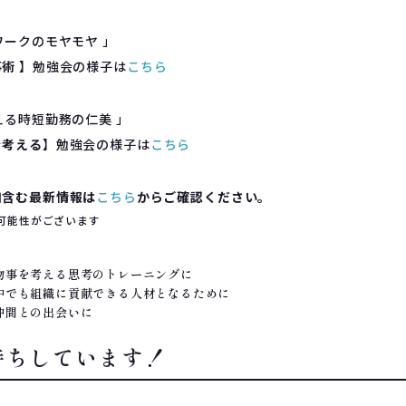
ワークのモヤモヤ 」
事術
】勉強会の様子は
こちら
える時短勤務の仁美 」
を考える
】勉強会の様子は
こちら
知含む最新情報は
こちら
からご確認ください。
可能性がございます
物事を考える思考のトレーニングに
中でも組織に貢献できる人材となるために
仲間との出会いに
待ちしています！