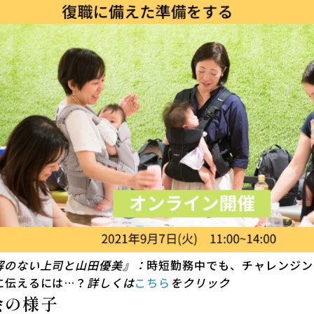
解のない上司と山田優美』：
時短勤務中でも、チャレンジン
に伝えるには…？
詳しくは
こちら
をクリック
会の様子