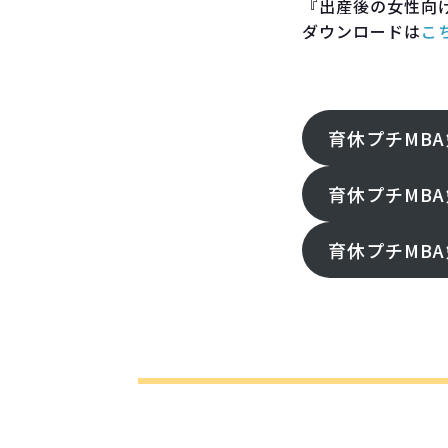
『出産後の女性向け
ダウンロードは
こ
FOllOW ME!
育休プチMBA
育休プチMBA
育休プチMBA