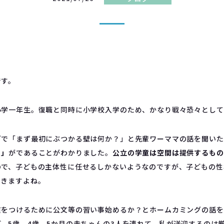
です。
小学一年生。復職と同時に小学校入学のため、かなり戦々恐々として
グで「まず最初にぶつかる壁は何か？」と先輩ワーママの話を聞いた
？」
がであることがわかりました。
公立の学童は空間は提供するもの
ので、子どもの主体性に任せるしかないようなのですが、子どもの性
てきますよね。
慣をつけるために公文等の習い事始めるか？とホームカミングの話を
、5歳、4歳、5か月の赤ちゃんの3人を連れて、私が送迎するのは