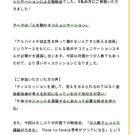
シリテーションによる勉強会
でした。
5名の方にご参加
いただ
きました！
テーマは「人を動かすコミュニケーション」
『アルバイトが自主性を持って働かないんですと訴える店長』
というケースをもとに、どんな視点やコミュニケーションスキ
ルが必要かを議論し合います。今回は対面かつ少人数でもあっ
たので、より深いディスカッションとなりました。
【ご参加いただいた方の声】
「ディスカッションを通して、答えを与えられるのではなく
参
加者自身が考える形式になっているので気付きが深い
」
「今後
マネジメントを意識するにあたって必要な視点を学べ
た
」
また、今回は久しぶりの対面での勉強会。「
少人数でじっくり
議論ができた
」「Face to Faceは思考がクリアになる」という