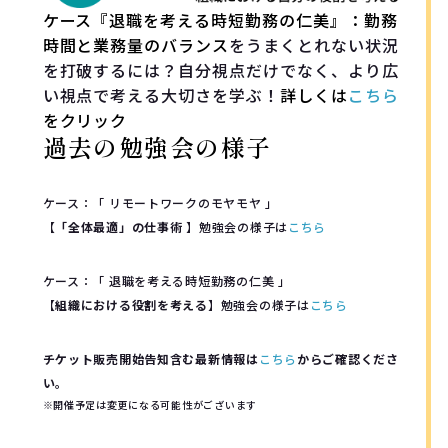
ケース『退職を考える時短勤務の仁美』：勤務
時間と業務量のバランス
をうまくとれない状況
を打破するには？自分視点だけでなく、より広
い視点で考える大切さを学ぶ！
詳しくは
こちら
をクリック
過去の勉強会の様子
ケース：「 リモートワークのモヤモヤ 」
【
「全体最適」の仕事術
】勉強会の様子は
こちら
ケース：「 退職を考える時短勤務の仁美 」
【
組織における役割を考える
】勉強会の様子は
こちら
チケット販売開始告知含む最新情報は
こちら
からご確認くださ
い。
※開催予定は変更になる可能性がございます