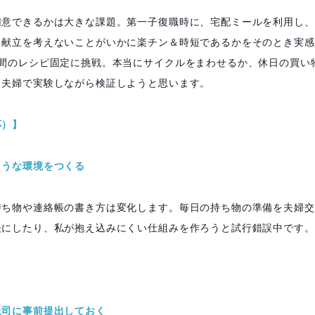
用意できるかは大きな課題。第一子復職時に、宅配ミールを利用し、
、献立を考えないことがいかに楽チン＆時短であるかをそのとき実感
週間のレシピ固定に挑戦。本当にサイクルをまわせるか、休日の買い
、夫婦で実験しながら検証しようと思います。
応）】
ような環境をつくる
持ち物や連絡帳の書き方は変化します。毎日の持ち物の準備を夫婦交
夫にしたり、私が抱え込みにくい仕組みを作ろうと試行錯誤中です。
上司に事前提出しておく