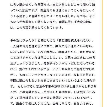
に言い聞かせていた言葉です。出産以前にもどこかで聞いて知
っていた言葉ですが、新生児のお世話においてこんなにしっく
りくる励ましの言葉があるとは！と思いました。今でも、子ど
もたちが大興奮して眠らない夜や、睡眠に限らず大変な時に
は、この言葉が励ましてくれています。
その次にぴったり！と感じたのは
「背に腹は代えられない」
。
一人目の育児を進めるにつれて、数々の思い通りにいかない、
にぶちあたります。すべて満点に、は無理だから、最も大事な
ことだけできていれば他のことはいい、と思ったときにこの言
葉がしっくりきました。毎朝チキンナゲットだけになっている
けど、食べてくれているから、いい！娘が自分で髪をむすびた
がり、ものすごい仕上がりになっているけど、なおすと怒るし
登園に間に合わないからそのままでいい！というような具合で
す。
もしかすると言葉の本来の意味とは少し違うかもしれませ
んが、この言葉のちょっと切迫した雰囲気が、日々髪をふりみ
だして試行錯誤している自分の状況とマッチしている気がし
て、面白くて気に入りました。自分に向けて、あるいは夫に、