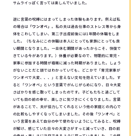
サムライっぽく言っては楽しんでいました。
逆に言葉の呪縛にはまってしまった体験もあります。例えば私
の場合は
「ワンオペ」
。私の夫は過去仕事のストレス等から身
体をこわしてしまい、第二子出産前後には1年間の休職をしま
した。（ちなみにこの休職は本人にとっても家族にとっても良
い期間となりました。一旦休む期間があったからこそ、快復で
きている今があります。）休養が必要なので、物理的に育児・
家事に参加する時間が極端に減った時期がありました。しょう
がないことだと頭ではわかっていても、どこかで「育児家事が
ワンオペで大変、、、」と言えない文句を抱えていました。す
ると「ワンオペ」という言葉でがんじがらめになり、日々大変
さばかりを感じ取ってしまったのです。子どもたちと過ごして
いても目の前の幸せ、楽しさに気づきにくくなりました。言葉
があることで、夫が協力してくれるという他の家庭との内心で
の比較もしやすくなってしまいました。その後「ワンオペ」と
いう言葉をあえて自分の中で使わないようにしてみると、呪縛
が解け、感じていた日々の大変さがすっと減っていき、目の前
の幸せ・楽しさに注目できるように戻っていきました。この経