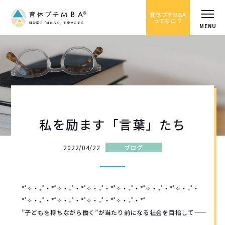
育休プチMBA
ってなに？
私を励ます「言葉」たち
2022/04/22
ブログ
*˚✧︎‧₊˚‧*˚✧︎‧₊˚‧*˚✧︎‧₊˚‧*˚✧︎‧₊˚‧*˚✧︎‧₊˚‧*˚✧︎‧₊˚‧
*˚✧︎‧₊˚‧*˚✧︎‧₊˚‧*˚✧︎‧₊˚‧*˚✧︎‧₊˚‧*˚
”子どもを持ちながら働く”が当たり前になる社会を目指して――