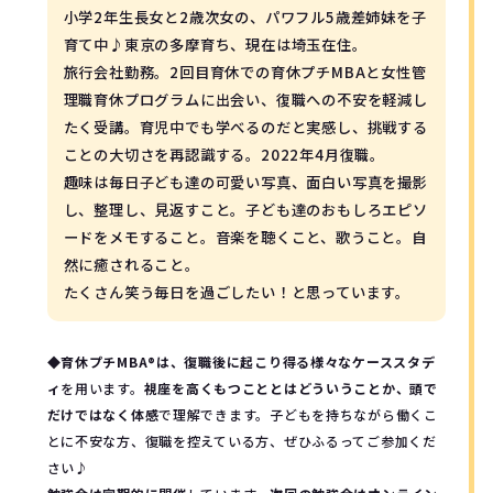
小学2年生長女と2歳次女の、パワフル5歳差姉妹を子
育て中♪東京の多摩育ち、現在は埼玉在住。
旅行会社勤務。2回目育休での育休プチMBAと女性管
理職育休プログラムに出会い、復職への不安を軽減し
たく受講。育児中でも学べるのだと実感し、挑戦する
ことの大切さを再認識する。2022年4月復職。
趣味は毎日子ども達の可愛い写真、面白い写真を撮影
し、整理し、見返すこと。子ども達のおもしろエピソ
ードをメモすること。音楽を聴くこと、歌うこと。自
然に癒されること。
たくさん笑う毎日を過ごしたい！と思っています。
◆
育休プチMBA®️は、復職後に起こり得る様々なケーススタデ
ィ
を用います。
視座を高くもつこととはどういうことか、頭で
だけではなく体感
で理解できます。子どもを持ちながら働くこ
とに不安な方、復職を控えている方、ぜひふるってご参加くだ
さい♪