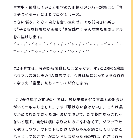
育休中・復職している方も含めた多様なメンバーが集まる『育
プチライター』によるブログシリーズ。
ときに悩み、ときに自分を奮い立たせ、でも前向きに楽し
く”子どもを持ちながら働く”を実践中！そんな方たちのリアル
をお届けします。
*˚✧︎‧₊˚‧*˚✧︎‧₊˚‧*˚✧︎‧₊˚‧*˚✧︎‧₊˚‧*˚✧︎‧₊˚‧*˚✧︎‧₊˚‧
*˚✧︎‧₊˚‧*˚✧︎‧₊˚‧*˚✧︎‧₊˚‧*˚✧︎‧₊˚‧*˚
第2子育休後、今週から復職したまなみです。小2と2歳の5歳差
パワフル姉妹と夫の4人家族です。今日は
私にとって大きな存在
になった「言葉」たち
について紹介します。
この約7年半の育児の中では、
強い実感を伴う言葉との出会い
がいくつもありました。まず
「明けない夜はない」
。これは長
女が産まれたてだった頃…泣いて泣いて、たて抱きだっこじゃ
ないと寝ず、自分は横になりたいのになれなくて、ソファでた
て抱きしつつ、ウトウトしかけて赤ちゃんを落としてないかと
ハッとして起きて…がエンドレスだったあの夜に、自然と自分