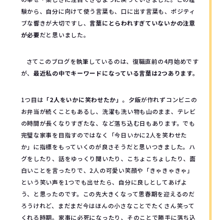
験から、自分に向けて使う言葉も、口に出す言葉も、ポジティ
ブな響きが大切ですし、
言葉にとらわれすぎていないかの注意
が必要
だと思いました。
さてこのブログを執筆しているのは、復職直前の4月始めです
が、
最近私の中でキーワードになっている言葉は2つあります。
1つ目は
「
2
人をいかに笑わせたか」
。夕飯が作れずコンビニの
お弁当が続くこともあるし、洗濯も洗い物も山のまま、テレビ
の時間が長くなりすぎたな、など落ち込む日もあります。でも
完璧な家事を目指すのではなく「今日いかに2人を笑わせた
か」に指標をもっていくのが良さそうだと思いつきました。ハ
グをしたり、話をゆっくり聞いたり、こちょこちょしたり、面
白いことを言ったりで、2人の可愛い笑顔や「きゃきゃきゃ」
という笑い声を1つでも出せたら、自分に良しとしてあげよ
う、と思ったのです。この先大きくなって思春期を迎えるのだ
ろうけれど、まだまだ今はほんの小さなことでたくさん笑って
くれる時期。家事に必死になったり、そのことで勝手に落ち込