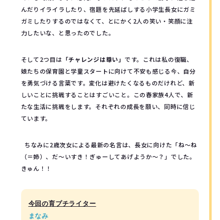
んだりイライラしたり、宿題を先延ばしする小学生長女にガミ
ガミしたりするのではなくて、とにかく2人の笑い・笑顔に注
力したいな、と思ったのでした。
そして2つ目は
「チャレンジは尊い」
です。これは私の復職、
娘たちの保育園と学童スタートに向けて不安も感じる今、自分
を勇気づける言葉です。変化は避けたくなるものだけれど、新
しいことに挑戦することはすごいこと。この春家族4人で、新
たな生活に挑戦をします。それぞれの成長を願い、同時に信じ
ています。
ちなみに2歳次女による最新の名言は、長女に向けた「ね～ね
（＝姉）、だ～いすき！ぎゅーしてあげようか～？」でした。
きゅん！！
今回の育プチライター
まなみ