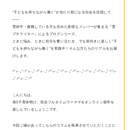
”子どもを持ちながら働く”が当たり前になる社会を目指して
――
育休中・復職している方も含めた多様なメンバーが集まる『育
プチライター』によるブログシリーズ。
ときに悩み、ときに自分を奮い立たせ、でも前向きに楽しく”子
どもを持ちながら働く”を実践中！そんな方たちのリアルをお届
けします。
*˚✧︎‧₊˚‧*˚✧︎‧₊˚‧*˚✧︎‧₊˚‧*˚✧︎‧₊˚‧*˚✧︎‧₊˚‧*˚✧︎‧₊˚‧*˚✧︎‧₊˚‧*˚✧︎‧₊˚‧*˚✧︎‧
₊˚‧*˚✧︎‧₊˚‧*˚
こんにちは。
第3子育休明け、現在フルタイムワーママ＆オンライン留学を
楽しんでいるしょうこです。
今回ご縁があってこちらのコラムを執筆させていただくことに