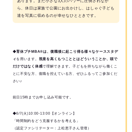
あります。まだ小さな3人のパワーに圧倒されなが
ら、休日は家族で公園にお出かけし、はしゃぐ子ども
達を写真に収めるのが幸せなひとときです。
◆
育休プチMBA®️は、復職後に起こり得る様々なケーススタデ
ィ
を用います。
視座を高くもつこととはどういうことか、頭で
だけではなく体感
で理解できます。子どもを持ちながら働くこ
とに不安な方、復職を控えている方、ぜひふるってご参加くだ
さい♪
前日15時までお申し込み可能です。
◆6/7(火)10:00-13:00【オンライン】
「時間制約をどう克服するかを考える」
（認定ファシリテーター：上松恵子さん登壇）