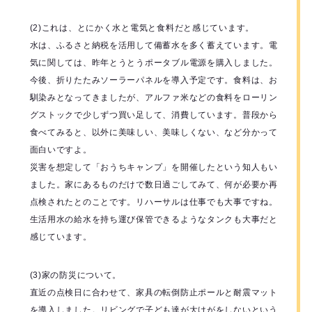
(2)これは、とにかく水と電気と食料だと感じています。
水は、ふるさと納税を活用して備蓄水を多く蓄えています。電
気に関しては、昨年とうとうポータブル電源を購入しました。
今後、折りたたみソーラーパネルを導入予定です。食料は、お
馴染みとなってきましたが、アルファ米などの食料をローリン
グストックで少しずつ買い足して、消費しています。普段から
食べてみると、以外に美味しい、美味しくない、など分かって
面白いですよ。
災害を想定して「おうちキャンプ」を開催したという知人もい
ました。家にあるものだけで数日過ごしてみて、何が必要か再
点検されたとのことです。リハーサルは仕事でも大事ですね。
生活用水の給水を持ち運び保管できるようなタンクも大事だと
感じています。
(3)家の防災について。
直近の点検日に合わせて、家具の転倒防止ポールと耐震マット
を導入しました。リビングで子ども達が大けがをしないという