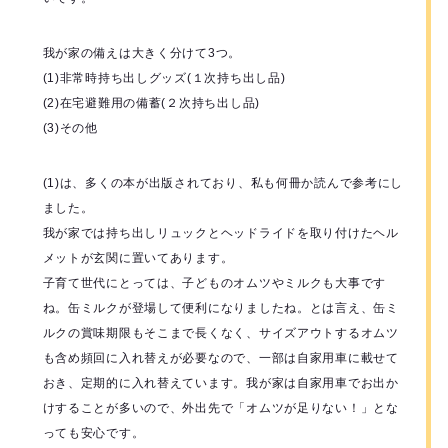
我が家の備えは大きく分けて3つ。
(1)非常時持ち出しグッズ(１次持ち出し品)
(2)在宅避難用の備蓄(２次持ち出し品)
(3)その他
(1)は、多くの本が出版されており、私も何冊か読んで参考にし
ました。
我が家では持ち出しリュックとヘッドライドを取り付けたヘル
メットが玄関に置いてあります。
子育て世代にとっては、子どものオムツやミルクも大事です
ね。缶ミルクが登場して便利になりましたね。とは言え、缶ミ
ルクの賞味期限もそこまで長くなく、サイズアウトするオムツ
も含め頻回に入れ替えが必要なので、一部は自家用車に載せて
おき、定期的に入れ替えています。我が家は自家用車でお出か
けすることが多いので、外出先で「オムツが足りない！」とな
っても安心です。