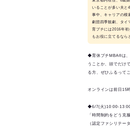
東京都内在住、6歳
いることが多い夫と
事中、キャリアの模
劇団四季観劇、タイ
育プチには2016
もお役に立てるならと
◆育休プチMBA®️
うことか、頭でだけ
る方、ぜひふるってご
オンラインは前日15
◆6/7(火)10:00-1
「時間制約をどう克
（認定ファシリテー