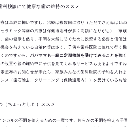
期歯科検診にて健康な歯の維持のススメ
療は単純に怖いですし、治療は複数回に渡り（ただでさえ母は1日2
（セラミック等歯の治療は保健適応外が多く高額になりがち）…家族
…。歯の健康も然り、不調を未然に防ぐために投資する必要と価値は
の機会を与えている自治体等は多く、子供を歯科医院に連れて行く機
行くのですから、
パパママも一緒に定期検診を受けてみることを強く
トの設置や親の施術中に子供を見てくれるサービスもあるようですね
ッ素塗布のお知らせが来たら、家族みんなの歯科医院の予約を入れま
ナンス（歯石除去、クリーニング（保険適用内））を受けているお陰
めの（ちょっとした）ススメ
ィジカルの不調を整えるための一案です。何らかの不調を抱える子