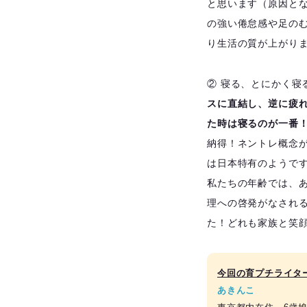
と思います（原因と
の強い倦怠感や足の
り生活の質が上がり
② 寝る、とにかく寝
スに直結し、逆に疲
た時は寝るのが一番
納得！ネントレ概念
は日本特有のようで
私たちの年齢では、
理への啓発がなされ
た！どれも家族と笑
今回の育プチライタ
あきんこ