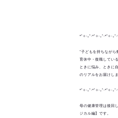
*˚✧︎‧₊˚‧*˚✧︎‧₊˚‧*˚✧︎‧₊˚‧
”子どもを持ちながら
育休中・復職してい
ときに悩み、ときに自
のリアルをお届けし
*˚✧︎‧₊˚‧*˚✧︎‧₊˚‧*˚✧︎‧₊˚‧
母の健康管理は後回
ジカル編】です。