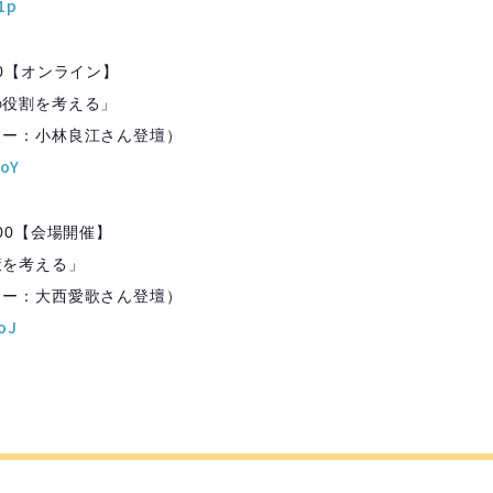
r1p
3:00【オンライン】
の役割を考える」
ター：小林良江さん登壇）
doY
14:00【会場開催】
策を考える」
ター：大西愛歌さん登壇）
ZoJ