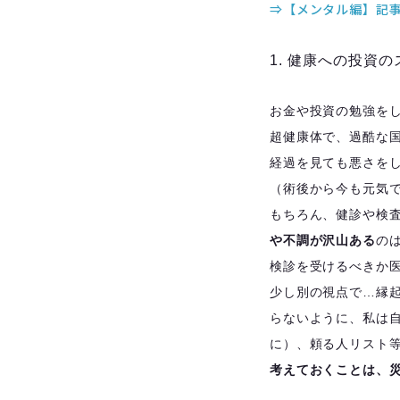
⇒【メンタル編】記
1. 健康への投資の
お金や投資の勉強を
超健康体で、過酷な
経過を見ても悪さを
（術後から今も元気
もちろん、健診や検
や不調が沢山ある
の
検診を受けるべきか
少し別の視点で…縁
らないように、私は
に）、頼る人リスト
考えておくことは、