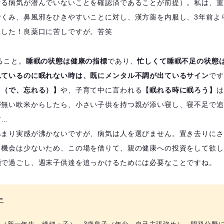
なる病気が潜んでいないことを確認済であることが前提）。私は、重
むくみ、鼻風邪をひきやすいことに対し、漢方薬を内服し、3年前よ
ました！良薬口に苦しですが。苦笑
ること。
睡眠の状態は健康の指標
であり、
忙しくて睡眠不足の状態
れているのに眠れない時は、既にメンタル不調が出ているサイン
です
！（で、忘れる）】
や、子育て中に言われる
【眠れる時に眠ろう】
は
が無い欧米からしたら、小さい子供を持つ親が添い寝し、寝不足で追
す…
あまり実感が沸かないですが、病気は人を選びません。置き去りにさ
る機会は少ないため、この場を借りて、親の健康への投資をして欲し
顔で過ごし、週末子供達を追っかけるためには必要なことですね。
ー