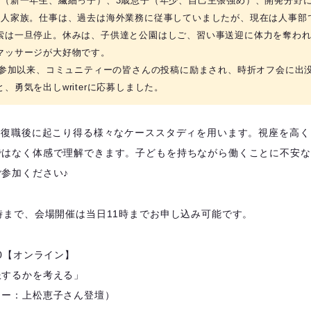
娘（新一年生、繊細っ子）、3歳息子（年少、自己主張強め）、開発分野
4人家族。仕事は、過去は海外業務に従事していましたが、現在は人事部
索は一旦停止。休みは、子供達と公園はしご、習い事送迎に体力を奪わ
マッサージが大好物です。
年初参加以来、コミュニティーの皆さんの投稿に励まされ、時折オフ会に出
、勇気を出しwriterに応募しました。
は、復職後に起こり得る様々なケーススタディを用います。視座を高
ではなく体感で理解できます。子どもを持ちながら働くことに不安な
参加ください♪
時まで、会場開催は当日11時までお申し込み可能です。
3:00【オンライン】
服するかを考える」
ター：上松恵子さん登壇）