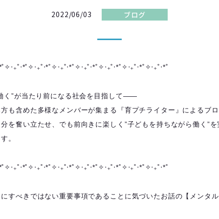
2022/06/03
ブログ
*˚✧︎‧₊˚‧*˚✧︎‧₊˚‧*˚✧︎‧₊˚‧*˚✧︎‧₊˚‧*˚✧︎‧₊˚‧*˚✧︎‧₊˚‧*˚✧︎‧₊˚‧*˚
働く”が当たり前になる社会を目指して――
る方も含めた多様なメンバーが集まる『育プチライター』によるブロ
分を奮い立たせ、でも前向きに楽しく”子どもを持ちながら働く”を
ます。
*˚✧︎‧₊˚‧*˚✧︎‧₊˚‧*˚✧︎‧₊˚‧*˚✧︎‧₊˚‧*˚✧︎‧₊˚‧*˚✧︎‧₊˚‧*˚✧︎‧₊˚‧*˚
しにすべきではない重要事項であることに気づいたお話の【メンタル