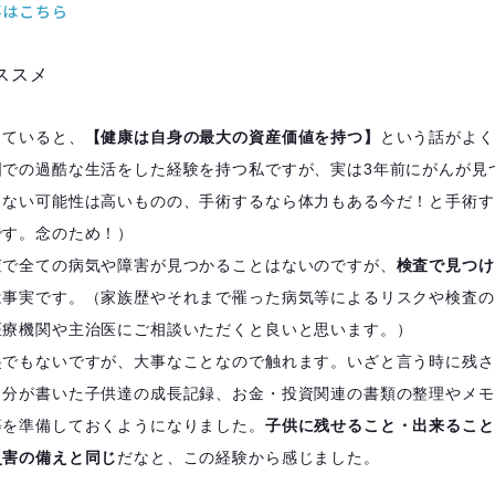
事はこちら
ススメ
していると、
【健康は自身の最大の資産価値を持つ】
という話がよく
国での過酷な生活をした経験を持つ私ですが、実は3年前にがんが見
しない可能性は高いものの、手術するなら体力もある今だ！と手術す
です。念のため！）
査で全ての病気や障害が見つかることはないのですが、
検査で見つけ
は事実です。（家族歴やそれまで罹った病気等によるリスクや検査の
医療機関や主治医にご相談いただくと良いと思います。）
起でもないですが、大事なことなので触れます。いざと言う時に残さ
自分が書いた子供達の成長記録、お金・投資関連の書類の整理やメモ
等を準備しておくようになりました。
子供に残せること・出来ること
災害の備えと同じ
だなと、この経験から感じました。