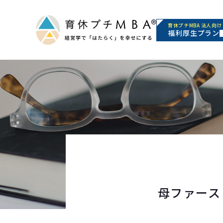
育休プチMBA 法人向け
福利厚生プラン
母ファース