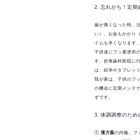
2. 忘れがち！定
歯が痛くなった時、治
い）、お金もかかり
イムも辛くなります
子供達にフッ素塗布
す。折角歯科医院に
は、絵本やタブレッ
我が家は、子供のフ
の機会に定期メンテ
ずです。
3. 体調調整のた
①
漢方薬
の内服。フ