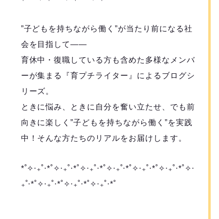
”子どもを持ちながら働く”が当たり前になる社
会を目指して――
育休中・復職している方も含めた多様なメンバ
ーが集まる『育プチライター』によるブログシ
リーズ。
ときに悩み、ときに自分を奮い立たせ、でも前
向きに楽しく”子どもを持ちながら働く”を実践
中！そんな方たちのリアルをお届けします。
*˚✧︎‧₊˚‧*˚✧︎‧₊˚‧*˚✧︎‧₊˚‧*˚✧︎‧₊˚‧*˚✧︎‧₊˚‧*˚✧︎‧₊˚‧*˚✧︎‧
₊˚‧*˚✧︎‧₊˚‧*˚✧︎‧₊˚‧*˚✧︎‧₊˚‧*˚