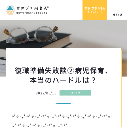
育休プチMBA
ってなに？
復職準備失敗談②病児保育、
本当のハードルは？
2022/06/16
ブログ
*˚✧︎‧₊˚‧*˚✧︎‧₊˚‧*˚✧︎‧₊˚‧*˚✧︎‧₊˚‧*˚✧︎‧₊˚‧*˚✧︎‧₊˚‧*˚✧︎‧
₊˚‧*˚✧︎‧₊˚‧*˚✧︎‧₊˚‧*˚✧︎‧₊˚‧*˚