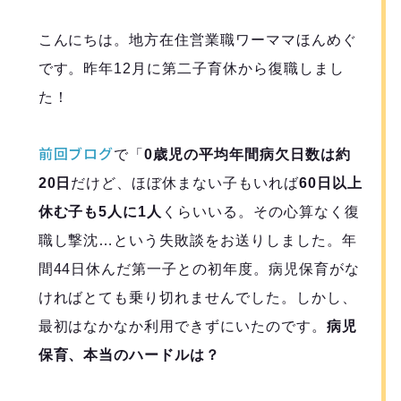
こんにちは。地方在住営業職ワーママほんめぐ
です。昨年12月に第二子育休から復職しまし
た！
前回ブログ
で「
0歳児の平均年間病欠日数は約
20日
だけど、ほぼ休まない子もいれば
60日以上
休む子も5人に1人
くらいいる。その心算なく復
職し撃沈…という失敗談をお送りしました。年
間44日休んだ第一子との初年度。病児保育がな
ければとても乗り切れませんでした。しかし、
最初はなかなか利用できずにいたのです。
病児
保育、本当のハードルは？