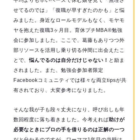
平均よりも早いペースで休む娘を見て「無理さ
せてるのでは」「復職が早すぎたのかも」と悩
みました。身近なロールモデルもなく、モヤモ
ヤを抱えた復職3ヶ月目。育休プチMBA®︎勉強
会に参加しました。ここで、葛藤もありつつ外
部リソースを活用し乗り切る仲間に出会えたこ
とで、
悩んでるのは自分だけじゃない！
と励ま
されました。また、勉強会参加者限定
Facebookコミュニティでは様々な両立tipsが共
有されており、大変参考になりました。
そんな我が子も段々丈夫になり、呼び出しも年
数回程度に落ち着きました。今考えれば
助けが
必要なときにプロの手を借りるのは正解の一つ
だと分かるのですが、ワーママ1年目の当時は