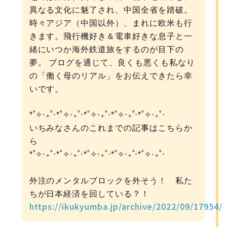
異なる文化に魅了され、中国全省を踏破。
時々アジア（中国以外）、まれに欧米も行
きます。飛行機好き＆電車好きな息子と一
緒にいつか海外鉄道旅をするのが目下の
夢。 ブログを通じて、良くも悪くも私なり
の「働く母のリアル」をお伝えできたら幸
いです。
*˚✧︎‧₊˚‧*˚✧︎‧₊˚‧*˚✧︎‧₊˚‧*˚✧︎‧₊˚‧*˚✧︎‧₊˚‧
いちみなさんのこれまでの記事はこちらか
ら
*˚✧︎‧₊˚‧*˚✧︎‧₊˚‧*˚✧︎‧₊˚‧*˚✧︎‧₊˚‧*˚✧︎‧₊˚‧
外注のメンタルブロックを外そう！ 私た
ちが日本経済を回している？！
https://ikukyumba.jp/archive/2022/09/17954/