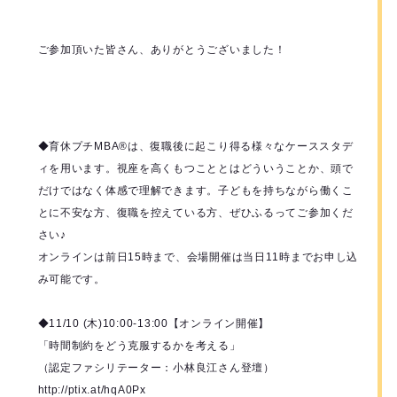
ご参加頂いた皆さん、ありがとうございました！
◆育休プチMBA®️は、復職後に起こり得る様々なケーススタデ
ィを用います。視座を高くもつこととはどういうことか、頭で
だけではなく体感で理解できます。子どもを持ちながら働くこ
とに不安な方、復職を控えている方、ぜひふるってご参加くだ
さい♪
オンラインは前日15時まで、会場開催は当日11時までお申し込
み可能です。
◆11/10 (木)10:00-13:00【オンライン開催】
「時間制約をどう克服するかを考える」
（認定ファシリテーター：小林良江さん登壇）
http://ptix.at/hqA0Px