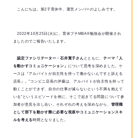
こんにちは。第2子育休中、運営メンバーのよしみです。
2022年10月25日(火)に、育休プチMBA®勉強会が開催され
ましたのでご報告いたします。
認定ファシリテーター・石井寛子さん
とともに、
テーマ「人
を動かすコミュニケーション」
について思考を深めました。ケ
ースは『アルバイトが自主性を持って働かないんですと訴える
店長』。”コンビニ店長の伊藤は、アルバイトが自主性を持って
動くことができず、自分の仕事が減らないという不満を抱えて
いる”というエピソードを例に、そこで起きてる問題について参
加者が意見を出し合い、それぞれの考えを深めながら、
管理職
として部下を動かす際に必要な視座やコミュニケーションスキ
ルを考える
時間となりました。