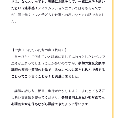
さは、なんといっても、実際にお話をして、一緒に思考を紡い
だという連帯感！
ディスカッションについてはもちろんです
が、同じ働くママと子どもや仕事への思いなどもお話できまし
た。
【ご参加いただいた方の声（抜粋）】
・自分ひとりで考えていと課題に対してふわっとしたレベルで
思考が止まってしまうことが多いのですが、
参加の意見交換や
講師の深掘り質問のお陰で、具体レベルに落とし込んで考える
ことってこう言うことか！と実感
出来ました。
・講師の話し方、板書、進行がわかりやすく、またとても発言
し易い雰囲気を使ってくださり、
参加者同士お互い初対面でも
心理的安全を保ちながら議論できた
ように思います。