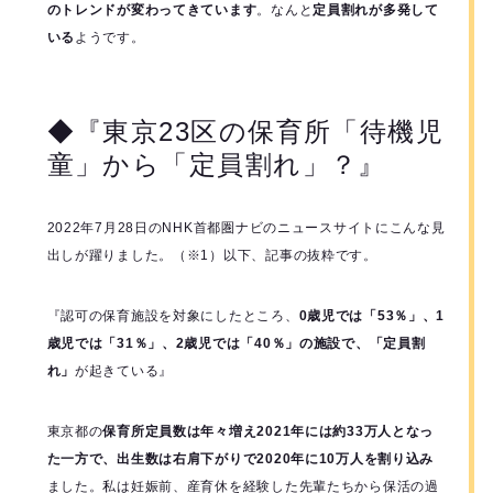
のトレンドが変わってきています
。なんと
定員割れが多発して
いる
ようです。
◆『東京23区の保育所「待機児
童」から「定員割れ」？』
2022年7月28日のNHK首都圏ナビのニュースサイトにこんな見
出しが躍りました。（※1）以下、記事の抜粋です。
『認可の保育施設を対象にしたところ、
0歳児では「53％」、1
歳児では「31％」、2歳児では「40％」の施設で、「定員割
れ」
が起きている』
東京都の
保育所定員数は年々増え2021年には約33万人となっ
た一方で、出生数は右肩下がりで2020年に10万人を割り込み
ました。私は妊娠前、産育休を経験した先輩たちから保活の過