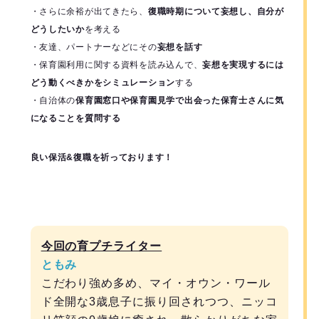
・さらに余裕が出てきたら、
復職時期について妄想し、自分が
どうしたいか
を考える
・友達、パートナーなどにその
妄想を話す
・保育園利用に関する資料を読み込んで、
妄想を実現するには
どう動くべきかをシミュレーション
する
・自治体の
保育園窓口や保育園見学で出会った保育士さんに気
になることを質問する
良い保活&復職を祈っております！
今回の育プチライター
ともみ
こだわり強め多め、マイ・オウン・ワール
ド全開な3歳息子に振り回されつつ、ニッコ