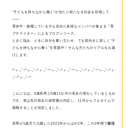
”子どもを持ちながら働く”が当たり前になる社会を目指して
――
育休中・復職している方も含めた多様なメンバーが集まる『育
プチライター』によるブログシリーズ。
ときに悩み、ときに自分を奮い立たせ、でも前向きに楽しく”子
どもを持ちながら働く”を実践中！そんな方たちのリアルをお届
けします。
*˚✧︎‧₊˚‧*˚✧︎‧₊˚‧*˚✧︎‧₊˚‧*˚✧︎‧₊˚‧*˚✧︎‧₊˚‧*˚✧︎‧₊˚‧*˚✧︎‧₊˚‧*˚✧︎‧₊˚‧*˚✧︎‧
₊˚‧*˚✧︎‧₊˚‧*˚
こんにちは。3歳長男と0歳11か月の長女の母をしているともみ
です。実は先日長女の保育園が内定し、11月からフルタイムで
復職することが決定しました。
長男が1歳児で入園した2021年からはや2年。この2年間で
保活