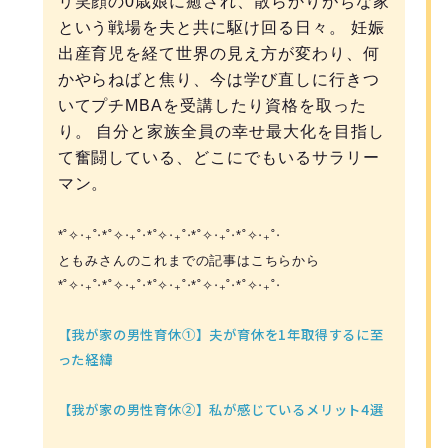
リ笑顔の0歳娘に癒され、散らかりがちな家
という戦場を夫と共に駆け回る日々。 妊娠
出産育児を経て世界の見え方が変わり、何
かやらねばと焦り、今は学び直しに行きつ
いてプチMBAを受講したり資格を取った
り。 自分と家族全員の幸せ最大化を目指し
て奮闘している、どこにでもいるサラリー
マン。
*˚✧︎‧₊˚‧*˚✧︎‧₊˚‧*˚✧︎‧₊˚‧*˚✧︎‧₊˚‧*˚✧︎‧₊˚‧
ともみさんのこれまでの記事はこちらから
*˚✧︎‧₊˚‧*˚✧︎‧₊˚‧*˚✧︎‧₊˚‧*˚✧︎‧₊˚‧*˚✧︎‧₊˚‧
【我が家の男性育休①】夫が育休を1年取得するに至
った経緯
【我が家の男性育休②】私が感じているメリット4選