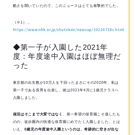
酷さを聞いていたので、このニュースはとても衝撃的でした。
（※1）…
https://www.nhk.or.jp/shutoken/newsup/20220728c.html
◆第一子が入園した2021年
度：年度途中入園はほぼ無理だ
った
東京都の出生数が10万人を下回ったまさにその2020年、私は
第一子である長男を出産し、彼は2021年4月に1歳児クラスへ
入園しました。
保活はそこまで大変ではなく
、第一希望の保育園こそ逃したも
のの、徒歩圏内の快適な保育園にめでたく入園しました。とは
いえ、
0歳児の年度途中入園というのは、奇跡的に空きが出な