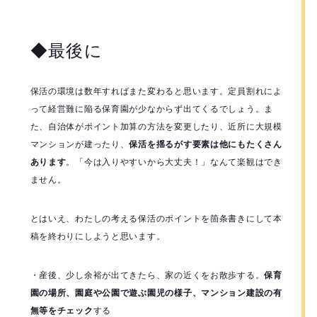
◆最後に
保活の環境は数年すればまた変わると思います。定員割れによ
って経営難に陥る保育園が少なからず出てくるでしょう。ま
た、自治体がポイント加算の方法を変更したり、近所に大規模
マンションが建ったり、
保活を揺るがす要素は他にもたくさん
あります
。「今は入りやすいから大丈夫！」なんて楽観はでき
ません。
とはいえ、わたしの考える保活のポイントを箇条書きにして本
稿を終わりにしようと思います。
・産後、少し余裕が出てきたら、家の近くをお散歩する。
保育
園の場所、園庭や公園で遊ぶ園児の様子、マンション建設の有
無等をチェック
する