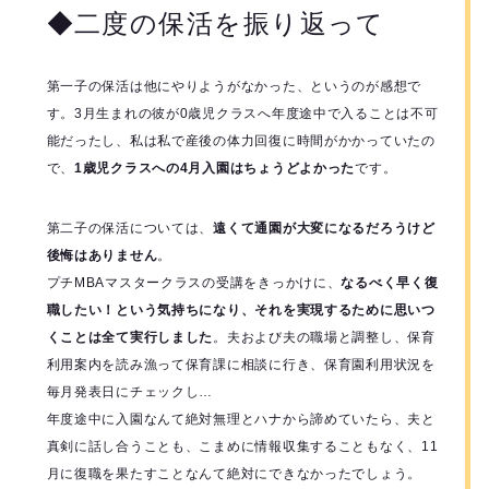
◆二度の保活を振り返って
第一子の保活は他にやりようがなかった、というのが感想で
す。3月生まれの彼が0歳児クラスへ年度途中で入ることは不可
能だったし、私は私で産後の体力回復に時間がかかっていたの
で、
1歳児クラスへの4月入園はちょうどよかった
です。
第二子の保活については、
遠くて通園が大変になるだろうけど
後悔はありません
。
プチMBAマスタークラスの受講をきっかけに、
なるべく早く復
職したい！という気持ちになり、それを実現するために思いつ
くことは全て実行しました
。夫および夫の職場と調整し、保育
利用案内を読み漁って保育課に相談に行き、保育園利用状況を
毎月発表日にチェックし…
年度途中に入園なんて絶対無理とハナから諦めていたら、夫と
真剣に話し合うことも、こまめに情報収集することもなく、11
月に復職を果たすことなんて絶対にできなかったでしょう。