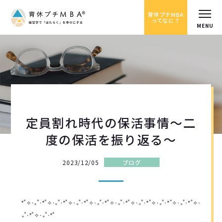
育休プチMBA
ってなに？
定員割れ時代の保活事情〜二
度の保活を振り返る〜
2023/12/05
ブログ
*˚✧︎‧₊˚‧*˚✧︎‧₊˚‧*˚✧︎‧₊˚‧*˚✧︎‧₊˚‧*˚✧︎‧₊˚‧*˚✧︎‧₊˚‧*˚✧︎‧₊˚‧*˚✧︎‧₊˚‧*˚✧︎‧
₊˚‧*˚✧︎‧₊˚‧*˚