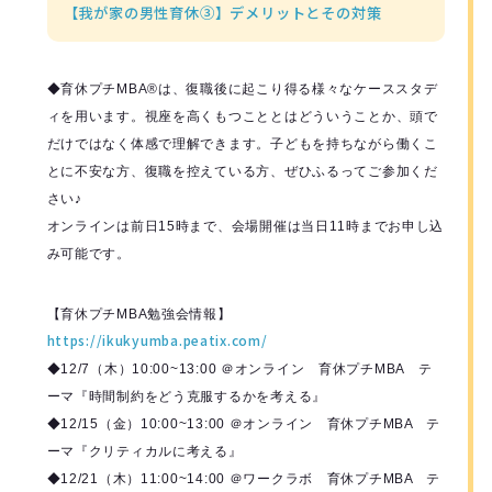
【我が家の男性育休③】デメリットとその対策
◆育休プチMBA®️は、復職後に起こり得る様々なケーススタデ
ィを用います。視座を高くもつこととはどういうことか、頭で
だけではなく体感で理解できます。子どもを持ちながら働くこ
とに不安な方、復職を控えている方、ぜひふるってご参加くだ
さい♪
オンラインは前日15時まで、会場開催は当日11時までお申し込
み可能です。
【育休プチMBA勉強会情報】
https://ikukyumba.peatix.com/
◆12/7（木）10:00~13:00 ＠オンライン 育休プチMBA テ
ーマ『時間制約をどう克服するかを考える』
◆12/15（金）10:00~13:00 ＠オンライン 育休プチMBA テ
ーマ『クリティカルに考える』
◆12/21（木）11:00~14:00 ＠ワークラボ 育休プチMBA テ