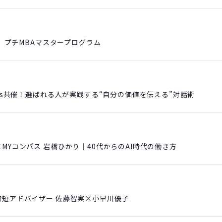
会 】プチMBAマスタープログラム
ris共催！選ばれる人が実践する“自分の価値を伝える”対話術
×MYコンパス 岩橋ひかり｜40代からのAI時代の働き方
時短アドバイザー 佐藤智実×小早川優子