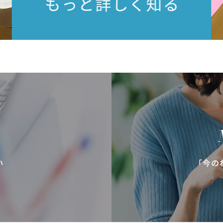
い
「今の