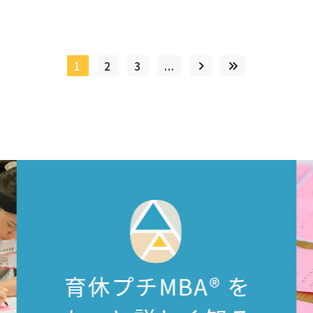
1
2
3
...