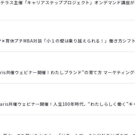
援テラス主催「キャリアステッププロジェクト」オンデマンド講座が
ママ✕育休プチMBA対談「小１の壁は乗り越えられる！」働き方シフ
aris共催ウェビナー開催！わたしブランド”の育て方 マーケティン
Waris共催ウェビナー開催！人生100年時代、“わたしらしく働く”