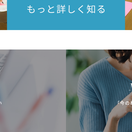
い
「今の