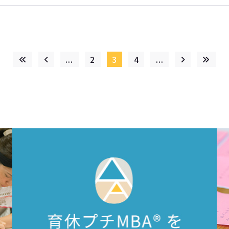
...
2
3
4
...