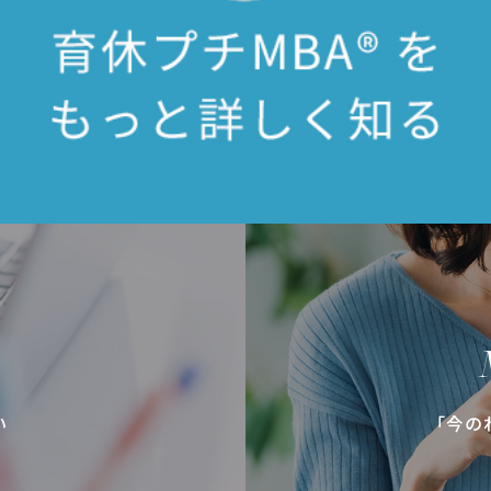
い
「今の