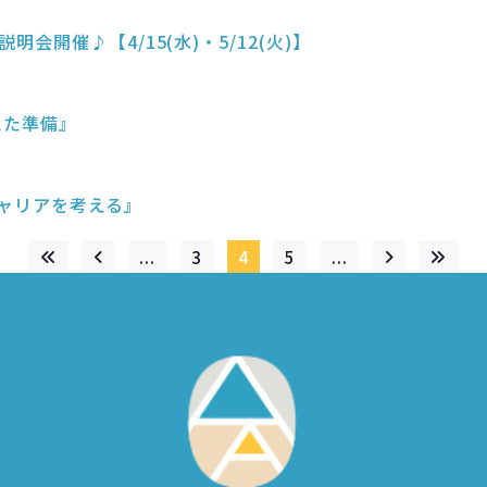
開催♪【4/15(水)・5/12(火)】
えた準備』
のキャリアを考える』
...
3
4
5
...