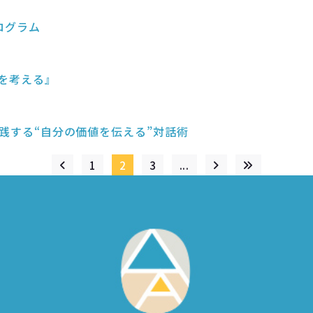
ログラム
アを考える』
が実践する“自分の価値を伝える”対話術
1
2
3
...