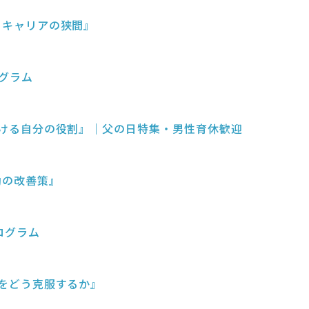
壁とキャリアの狭間』
ログラム
織における自分の役割』｜父の日特集・男性育休歓迎
労働の改善策』
ログラム
制約をどう克服するか』