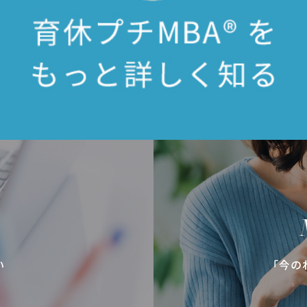
い
「今の