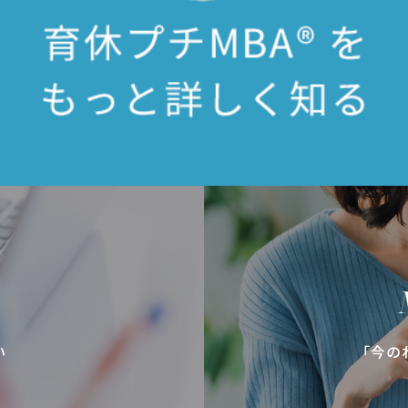
い
「今の