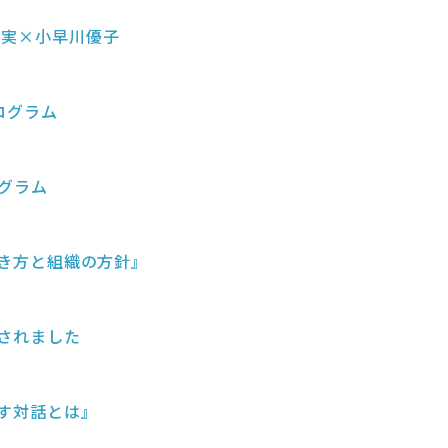
智実×小早川優子
ログラム
ログラム
の働き方と組織の方針』
されました
かす対話とは』