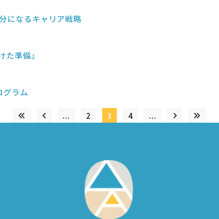
る自分になるキャリア戦略
向けた準備』
ログラム
...
2
3
4
...