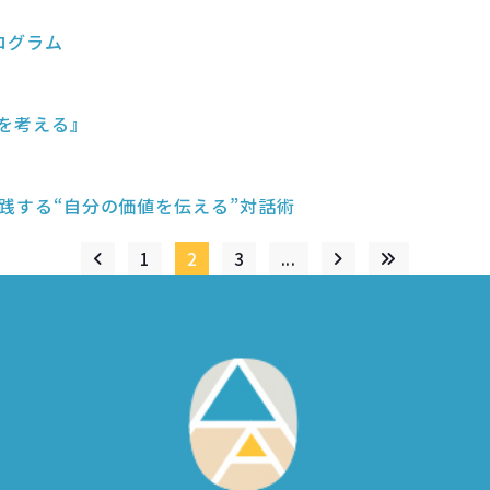
ログラム
アを考える』
が実践する“自分の価値を伝える”対話術
1
2
3
...