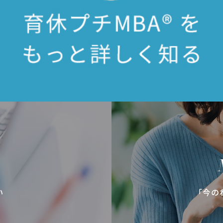
い
「今の