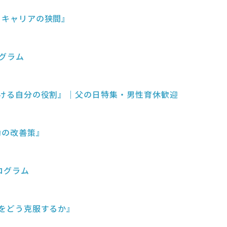
壁とキャリアの狭間』
ログラム
織における自分の役割』｜父の日特集・男性育休歓迎
労働の改善策』
ログラム
制約をどう克服するか』