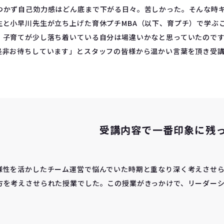
つかず自己効力感はどん底まで下がる日々。苦しかった。そんな時
生と小早川先生が立ち上げた育休プチMBA（以下、育プチ）で学ぶ
、子育てが少し落ち着いている自分は場違いかなと思っていたので
是非お待ちしています」とスタッフの皆様から温かい言葉を頂き受
受講内容で一番印象に残
様性を活かしたチーム運営で悩んでいた時期と重なり深く考えさせ
方を考えさせられた授業でした。この授業がきっかけで、リーダー
。