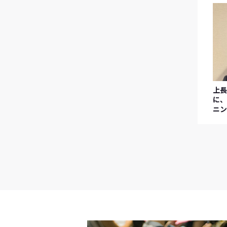
上
に
ニ