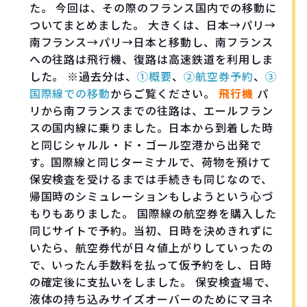
た。 今回は、その際のフランス国内での移動に
ついてまとめました。 大きくは、日本→パリ→
南フランス→パリ→日本と移動し、南フランス
への往路は飛行機、復路は高速鉄道を利用しま
した。 ※過去分は、
①概要
、
②航空券予約
、
③
国際線での移動
からご覧ください。
飛行機
パ
リから南フランスまでの往路は、エールフラン
スの国内線に乗りました。日本から到着した時
と同じシャルル・ド・ゴール空港から出発で
す。国際線と同じターミナルで、荷物を預けて
保安検査を受けるまでは手続きも同じなので、
帰国時のシミュレーションもしようという心づ
もりもありました。 国際線の航空券を購入した
同じサイトで予約。当初、日時を決めきれずに
いたら、航空券代が日々値上がりしていったの
で、いったん手数料を払って仮予約をし、日時
の確定後に支払いをしました。 保安検査場で、
液体の持ち込みサイズオーバーのためにマヨネ