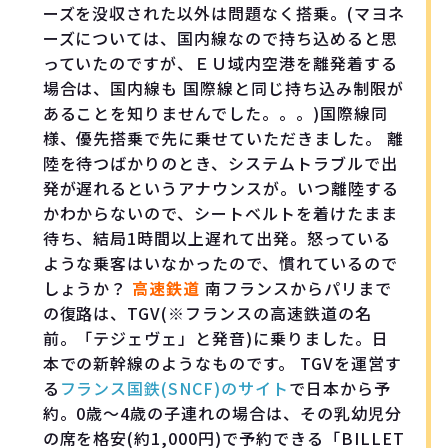
ーズを没収された以外は問題なく搭乗。(マヨネ
ーズについては、国内線なので持ち込めると思
っていたのですが、ＥＵ域内空港を離発着する
場合は、国内線も 国際線と同じ持ち込み制限が
あることを知りませんでした。。。)国際線同
様、優先搭乗で先に乗せていただきました。 離
陸を待つばかりのとき、システムトラブルで出
発が遅れるというアナウンスが。いつ離陸する
かわからないので、シートベルトを着けたまま
待ち、結局1時間以上遅れて出発。怒っている
ような乗客はいなかったので、慣れているので
しょうか？
高速鉄道
南フランスからパリまで
の復路は、TGV(※フランスの高速鉄道の名
前。「テジェヴェ」と発音)に乗りました。日
本での新幹線のようなものです。 TGVを運営す
る
フランス国鉄(SNCF)のサイト
で日本から予
約。0歳～4歳の子連れの場合は、その乳幼児分
の席を格安(約1,000円)で予約できる「BILLET