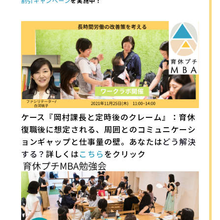
割引キャンペーン
を実施中！
ケース『岡村課長と定時後のクレーム』：育休
復職後に想定される、周囲とのコミュニケーシ
ョンギャップと仕事量の壁。あなたは
どう解決
する？
詳しくは
こちら
をクリック