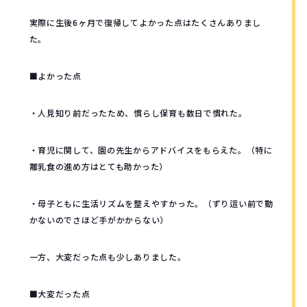
実際に生後6ヶ月で復帰してよかった点はたくさんありまし
た。
■よかった点
・人見知り前だったため、慣らし保育も数日で慣れた。
・育児に関して、園の先生からアドバイスをもらえた。（特に
離乳食の進め方はとても助かった）
・母子ともに生活リズムを整えやすかった。（ずり這い前で動
かないのでさほど手がかからない）
一方、大変だった点も少しありました。
■大変だった点