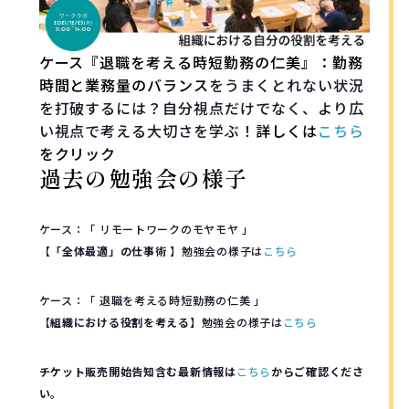
ケース『退職を考える時短勤務の仁美』：勤務
時間と業務量のバランス
をうまくとれない状況
を打破するには？自分視点だけでなく、より広
い視点で考える大切さを学ぶ！
詳しくは
こちら
をクリック
過去の勉強会の様子
ケース：「 リモートワークのモヤモヤ 」
【
「全体最適」の仕事術
】勉強会の様子は
こちら
ケース：「 退職を考える時短勤務の仁美 」
【
組織における役割を考える
】勉強会の様子は
こちら
チケット販売開始告知含む最新情報は
こちら
からご確認くださ
い。