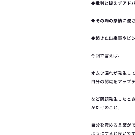
◆
批判と捉えずアド
◆その場の感情に流
◆起きた出来事やピ
今回で言えば、
オムツ漏れが発生し
自分の認識をアップ
など問題発生したと
かだけのこと。
自分を責める言葉が
ようにすると良いで