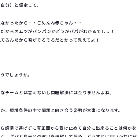
（自分）と仮定して、
れなかったから・・ごめんね赤ちゃん・・
んだからオムツがパンパンかどうかパパがわかるでしょ！
見てるんだから君がそろそろだとかって教えてよ！
！
どうでしょうか。
全なチームとは言えないし問題解決には至りませんよね。
何か、環境条件の中で問題と向き合う姿勢が大事になります。
から感情で逃げずに真正面から受け止めて自分に出来ることは何かを
なく、パパと自分との違いを理解して認め、どうすれば良いか共に解