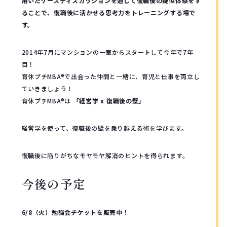
用いたケースディスカッションを通じて復職後の疑似体験をす
ることで、復職後に活かせる思考力をトレーニングする場で
す。
2014年7月にマンションの一室からスタートして今年で7年
目！
育休プチMBA®︎で出会った仲間と一緒に、育児と仕事を両立し
ていきましょう！
育休プチMBA®︎は
「経営学 x 復職後の壁」
経営学を使って、復職後の壁を乗り越える術を学びます。
復職後に陥りがちなモヤモヤ解消のヒントを得られます。
今後の予定
6/8（火）勉強会チケットを販売中！