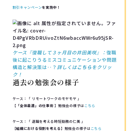
割引キャンペーン
を実施中！
ケース『復職して３ヶ月目の井田美咲』：
復職
後に起こりうるミスコミュニケーションや問題
構造と解決策は‥？
詳しくは
こちら
をクリッ
ク！
過去の勉強会の様子
ケース：「 リモートワークのモヤモヤ 」
【
「全体最適」の仕事術
】勉強会の様子は
こちら
ケース：「 退職を考える時短勤務の仁美 」
【
組織における役割を考える
】勉強会の様子は
こちら