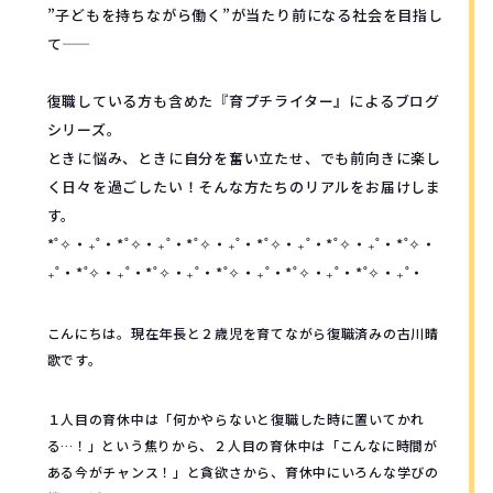
”子どもを持ちながら働く”が当たり前になる社会を目指し
て――
復職している方も含めた『育プチライター』によるブログ
シリーズ。
ときに悩み、ときに自分を奮い立たせ、でも前向きに楽し
く日々を過ごしたい！そんな方たちのリアルをお届けしま
す。
*˚✧︎‧₊˚‧*˚✧︎‧₊˚‧*˚✧︎‧₊˚‧*˚✧︎‧₊˚‧*˚✧︎‧₊˚‧*˚✧︎‧
₊˚‧*˚✧︎‧₊˚‧*˚✧︎‧₊˚‧*˚✧︎‧₊˚‧*˚✧︎‧₊˚‧*˚✧︎‧₊˚‧
こんにちは。現在年長と２歳児を育てながら復職済みの古川晴
歌です。
１人目の育休中は「何かやらないと復職した時に置いてかれ
る…！」という焦りから、２人目の育休中は「こんなに時間が
ある今がチャンス！」と貪欲さから、育休中にいろんな学びの