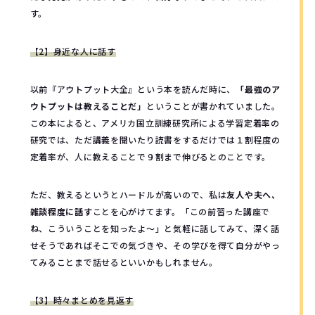
す。
【2】身近な人に話す
以前『アウトプット大全』という本を読んだ時に、
「最強のア
ウトプットは教えることだ」
ということが書かれていました。
この本によると、アメリカ国立訓練研究所による学習定着率の
研究では、ただ講義を聞いたり読書をするだけでは１割程度の
定着率が、人に教えることで９割まで伸びるとのことです。
ただ、教えるというとハードルが高いので、私は
友人や夫へ、
雑談程度に話す
ことを心がけてます。「この前習った講座で
ね、こういうことを知ったよ〜」と気軽に話してみて、深く話
せそうであればそこでの気づきや、その学びを得て自分がやっ
てみることまで話せるといいかもしれません。
【3】時々まとめを見返す