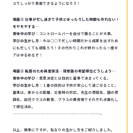
スでしっかり貢献できるようになろう！
場面② 仕事が忙し過ぎて子供とゆったりした時間も作れない！
モヤモヤする…
育休中の学び
：コントロールバーを自分で握ることが大事。
学びの生かし方
：今は◯◯で忙しい時期だから成果を出すため
にも忙しくても頑張ろう！その代わりこれが終わったら一度ギ
アはゆるめるぞ！
場面③ 転居のため再度保活…保育園の希望順位どうしよう…
育休中の学び
：意思決定とは目的と基準で決まってくる。
学びの生かし方
：１番の目的は子供が安心して過ごせること。
基準は、家からの距離、災害時の対応、先生の雰囲気、園の雰
囲気、幼児クラスの教育、プラスの費用等でそれぞれ点数化し
て順位決め。
————————————————————————–
以上、簡単にですが、私なりの生かし方をご紹介しました。