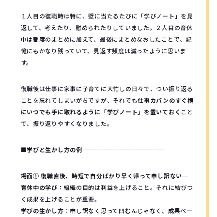
１人目の復職時は特に、壁に当たるたびに「学びノート」を見
返して、考えたり、慰められたりしていました。２人目の育休
中は都度のまとめに加えて、最後にまとめなおしたことで、記
憶にもかなり残っていて、見返す頻度は減ったように思いま
す。
復職後は仕事に家事に子育てに大忙しの日々で、つい振り返る
ことを忘れてしまいがちですが、それでも
仕事カバンのすぐ横
にいつでも手に取れるように「学びノート」を置いておく
こと
で、振り返りやすくなりました。
■学びと生かし方の例
——————————————
場面① 復職直後、時短で自分ばかり早く帰って申し訳ない…
育休中の学び
：組織の目的は利益を上げること。それに結びつ
く成果を上げることが重要。
学びの生かし方
：申し訳なく思って凹むんじゃなく、成果ベー