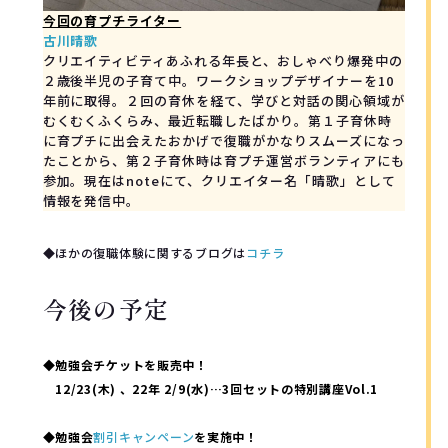
今回の育プチライター
古川晴歌
クリエイティビティあふれる年長と、おしゃべり爆発中の
２歳後半児の子育て中。ワークショップデザイナーを10
年前に取得。２回の育休を経て、学びと対話の関心領域が
むくむくふくらみ、最近転職したばかり。第１子育休時
に育プチに出会えたおかげで復職がかなりスムーズになっ
たことから、第２子育休時は育プチ運営ボランティアにも
参加。現在はnoteにて、クリエイター名「晴歌」として
情報を発信中。 
◆ほかの復職体験に関するブログは
コチラ
今後の予定
◆勉強会チケットを販売中！
12/23(木) 、22年 2/9(水)…3回セットの特別講座Vol.1
◆
勉強会
割引キャンペーン
を実施中！