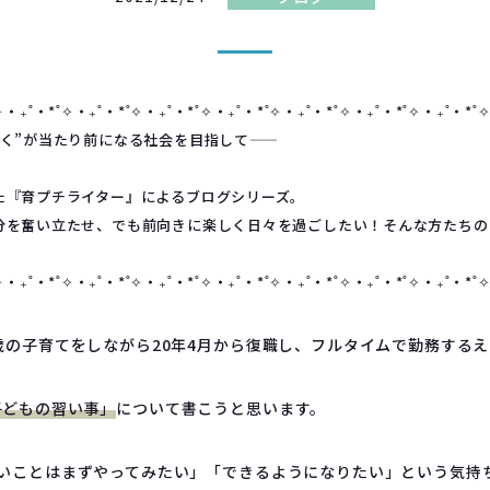
✧︎‧₊˚‧*˚✧︎‧₊˚‧*˚✧︎‧₊˚‧*˚✧︎‧₊˚‧*˚✧︎‧₊˚‧*˚✧︎‧₊˚‧*˚✧︎‧₊˚‧*˚✧
く”が当たり前になる社会を目指して――
た『育プチライター』によるブログシリーズ。
分を奮い立たせ、でも前向きに楽しく日々を過ごしたい！そんな方たちの
✧︎‧₊˚‧*˚✧︎‧₊˚‧*˚✧︎‧₊˚‧*˚✧︎‧₊˚‧*˚✧︎‧₊˚‧*˚✧︎‧₊˚‧*˚✧︎‧₊˚‧*˚✧
歳の子育てをしながら20年4月から復職し、フルタイムで勤務する
子どもの習い事」
について書こうと思います。
ないことはまずやってみたい」「できるようになりたい」という気持