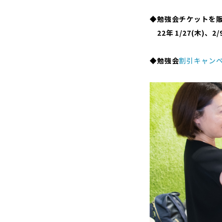
◆勉強会チケットを
22年 1/27(木)、
◆
勉強会
割引キャン