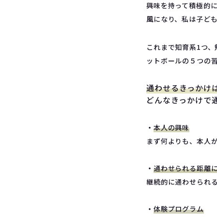
興味を持って積極的に
風
になり、私は子ど
これまで知育系1つ、
ットボールの５つの
通わせるきっかけ
どんなきっかけで
・
本人の興味
まず何よりも、本人
・
通わせられる距離
継続的に通わせられる
・
体験プログラム