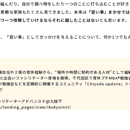
り組んだり、自分で調べ物をしたり一つのことに打ち込むことが好き
う素敵な家族もたくさん見てきました。本来は
「習い事」まかせでは
一つ一つ体験していけるならそれに越したことはない
とも思います。
に、「習い事」としてきっかけを与えることについて、何か1つでも
身赴任や２度の育休経験から、“場所や時間に制約がある人材”として組
”と出会いファシリテーター資格を取得。千代田区で育休プチMBA®勉
勉強会などを定期的に開催するコミュニティ「Chiyoda update」
て

シリテーターアドバンスド@九段下 