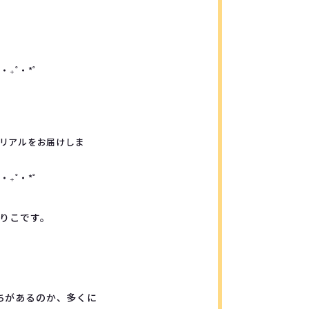
︎‧₊˚‧*˚
リアルをお届けしま
︎‧₊˚‧*˚
えりこです。
ちがあるのか、多くに