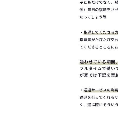
子どもだけでなく、
例）毎日の宿題をさ
たってしまう等
・
指導してくださる
指導者がたびたび交
てくださるところに
通わせている期間
フルタイムで働い
が家では下記を実
・
送迎サービスの利
送迎を行ってくれる
く、選ぶ際にそうい