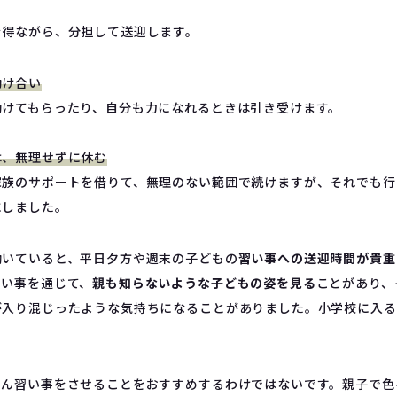
を得ながら、分担して送迎します。
助け合い
助けてもらったり、自分も力になれるときは引き受けます。
は、無理せずに休む
家族のサポートを借りて、無理のない範囲で続けますが、それでも行
にしました。
働いていると、平日夕方や週末の子どもの
習い事への送迎時間が貴重
習い事を通じて、
親も知らないような子どもの姿を見る
ことがあり、
が入り混じったような気持ちになることがありました。小学校に入る
さん習い事をさせることをおすすめするわけではないです。親子で色