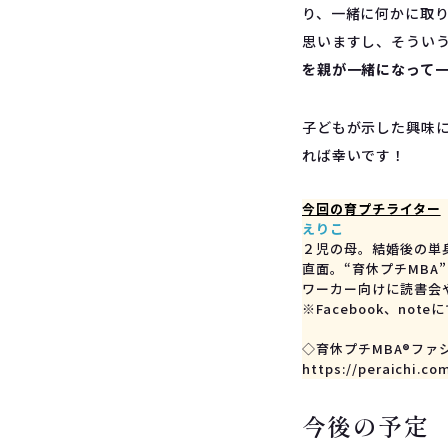
り、一緒に何かに取
思いますし、そうい
を親が一緒になって
子どもが示した興味
れば幸いです！
今回の育プチライター
えりこ
２児の母。結婚後の単
直面。“育休プチMBA
ワーカー向けに読書会や
※Facebook、noteに
◇育休プチMBA®ファ
今後の予定