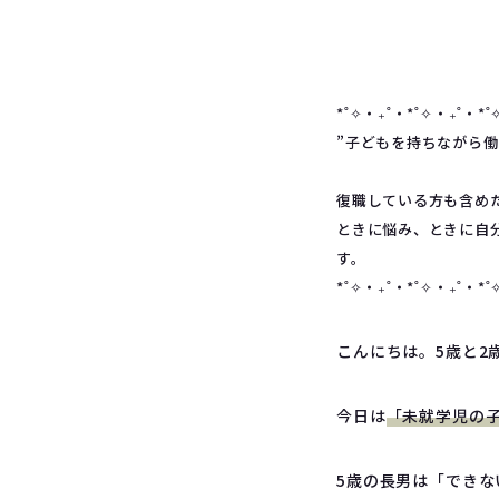
*˚✧︎‧₊˚‧*˚✧︎‧₊˚‧*˚
”子どもを持ちながら働
復職している方も含め
ときに悩み、ときに自
す。
*˚✧︎‧₊˚‧*˚✧︎‧₊˚‧*˚
こんにちは。5歳と2
今日は
「未就学児の
5歳の長男は「でき