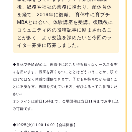
後、総務や福祉の業務に携わり、産休育休
を経て、2019年に復職。 育休中に育プチ
MBAと出会い、体験講座を受講。復職後に
コミュニティ内の投稿記事に励まされるこ
とが多く、より交流を深めたいと今回のラ
イター募集に応募しました。
◆育休プチMBA®️は、復職後に起こり得る様々なケーススタデ
ィを用います。視座を高くもつこととはどういうことか、頭で
だけではなく体感で理解できます。子どもを持ちながら働くこ
とに不安な方、復職を控えている方、ぜひふるってご参加くだ
さい♪
オンラインは前日15時まで、会場開催は当日11時までお申し込
み可能です。
◆10/25(火)11:00-14:00【会場開催】