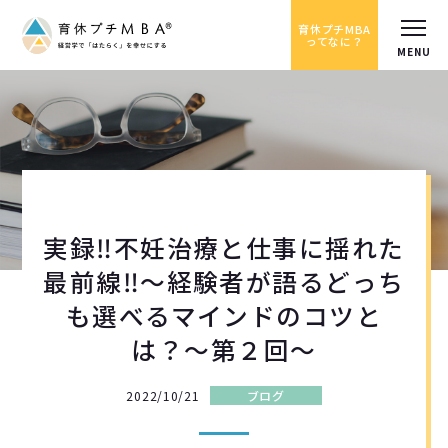
育休プチMBA
ってなに？
実録‼︎不妊治療と仕事に揺れた
最前線‼︎〜経験者が語るどっち
も選べるマインドのコツと
は？〜第２回〜
2022/10/21
ブログ