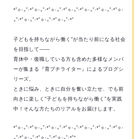
*˚✧︎‧₊˚‧*˚✧︎‧₊˚‧*˚✧︎‧₊˚‧*˚✧︎‧₊˚‧*˚✧︎‧₊˚‧*˚✧︎‧₊˚‧*˚✧︎‧
₊˚‧*˚✧︎‧₊˚‧*˚✧︎‧₊˚‧*˚✧︎‧₊˚‧*˚
子どもを持ちながら働く”が当たり前になる社会
を目指して――
育休中・復職している方も含めた多様なメンバ
ーが集まる『育プチライター』によるブログシ
リーズ。
ときに悩み、ときに自分を奮い立たせ、でも前
向きに楽しく”子どもを持ちながら働く”を実践
中！そんな方たちのリアルをお届けします。
*˚✧︎‧₊˚‧*˚✧︎‧₊˚‧*˚✧︎‧₊˚‧*˚✧︎‧₊˚‧*˚✧︎‧₊˚‧*˚✧︎‧₊˚‧*˚✧︎‧
₊˚‧*˚✧︎‧₊˚‧*˚✧︎‧₊˚‧*˚✧︎‧₊˚‧*˚”