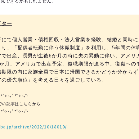
発見できるかもしれません。
イター
行にて個人営業・債権回収・法人営業を経験。結婚と同時に
まり、「配偶者転勤に伴う休職制度」を利用し、5年間の休
ツで出産、長男が生後6か月の時に夫の異動に伴い、アメリ
9か月、アメリカで出産予定。復職期限が迫る中、復職への
職期限の内に家族全員で日本に帰国できるかどうか分からず
アの優先順位」を考える日々を過ごしている。
‧*˚✧︎‧₊˚‧*˚✧︎‧₊˚‧
での記事はこちらから
‧*˚✧︎‧₊˚‧*˚✧︎‧₊˚‧
」
ba.jp/archive/2022/10/18019/