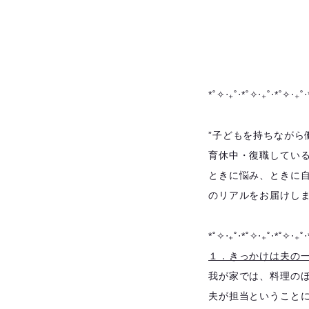
*˚✧︎‧₊˚‧*˚✧︎‧₊˚‧*˚✧︎‧₊˚‧
”子どもを持ちながら
育休中・復職してい
ときに悩み、ときに自
のリアルをお届けし
*˚✧︎‧₊˚‧*˚✧︎‧₊˚‧*˚✧︎‧₊˚‧
１．きっかけは夫の
我が家では、料理の
夫が担当ということ