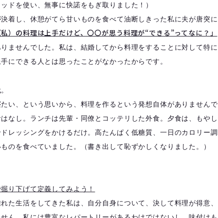
ソッドを使い、無事に快諾をもぎ取りました！）
が決着し、休憩がてら甘いものを食べて油断しきった私に夫が唐突に
（私）の料理は上手だけど、〇〇が思う料理が“できる”ってなに？」
ありませんでした。私は、結婚してから料理をすることに対して特に
上手にできる人とは思ったことがなかったからです。
代。
寝たい、という思いから、料理を作るという発想自体がありませんで
食はなし。ランチは先輩・同僚とコッテリした外食。夕食は、もやし
せドレッシングをかけるだけ。高たんぱく低糖質、一日のカロリー調
いものを食べていました。（書き出して恥ずかしくなりました。）
で掘り下げて定義してみよう！
離れた生活をしてきた私は、自分自身について、決して料理が得意、
ません。私には豊富なレパートリーがあるわけではないし、味付けも