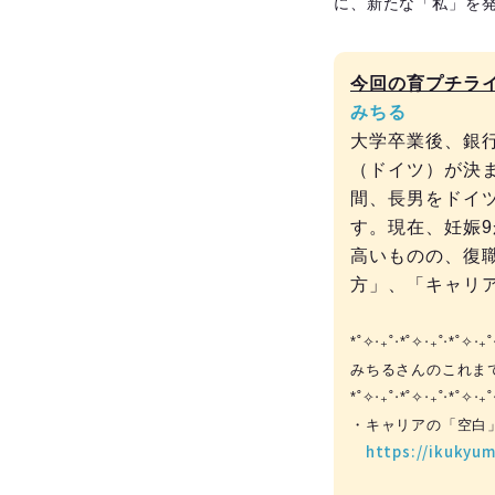
に、新たな「私」を
今回の育プチラ
みちる
大学卒業後、銀
（ドイツ）が決
間、長男をドイ
す。現在、妊娠
高いものの、復
方」、「キャリ
*˚✧︎‧₊˚‧*˚✧︎‧₊˚‧*˚✧︎‧₊˚
みちるさんのこれま
*˚✧︎‧₊˚‧*˚✧︎‧₊˚‧*˚✧︎‧₊˚
・キャリアの「空白
https://ikukyum