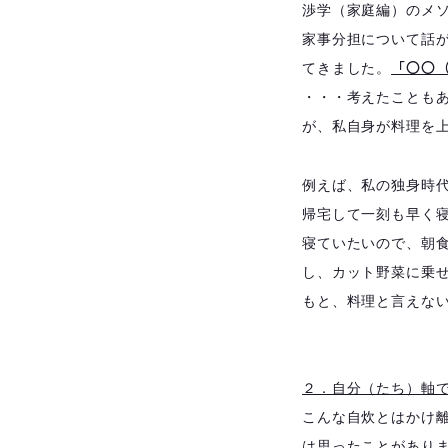
渉学（家庭編）のメ
家事分担について話
「〇〇
てきました。
・・・考えたことも
が、私自身が料理を
例えば、私の独身時
帰宅して一刻も早く
寝ていたいので、朝
し、カット野菜に乗
もと、料理と言えな
２．自分（たち）軸
こんな自炊とはかけ
は思ったことがあり