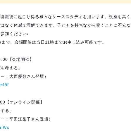
は、復職後に起こり得る様々なケーススタディを用います。視座を高
ではなく体感で理解できます。子どもを持ちながら働くことに不安な
参加ください♪
時まで、会場開催は当日11時までお申し込み可能です。
-14:00【会場開催】
策を考える」
ター：大西愛歌さん登壇）
e49f
-13:00【オンライン開催】
をする」
ター：平田江梨子さん登壇）
kalWs