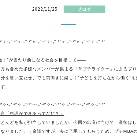
2022/11/25
ブログ
*˚✧︎‧₊˚‧*˚✧︎‧₊˚‧*˚✧︎‧₊˚‧*˚✧︎‧₊˚‧*˚✧︎‧₊˚‧*˚✧︎‧₊˚‧*˚✧︎‧₊˚‧*˚
働く”が当たり前になる社会を目指して――
る方も含めた多様なメンバーが集まる『育プチライター』によるブロ
分を奮い立たせ、でも前向きに楽しく”子どもを持ちながら働く”を
ます。
*˚✧︎‧₊˚‧*˚✧︎‧₊˚‧*˚✧︎‧₊˚‧*˚✧︎‧₊˚‧*˚✧︎‧₊˚‧*˚✧︎‧₊˚‧*˚✧︎‧₊˚‧*˚
一言「料理ができるってなに？」
ほとんどを私が担当していましたが、今回の出産に向けて、産後はし
になりました。（余談ですが、夫に了承してもらうため、プチMBA