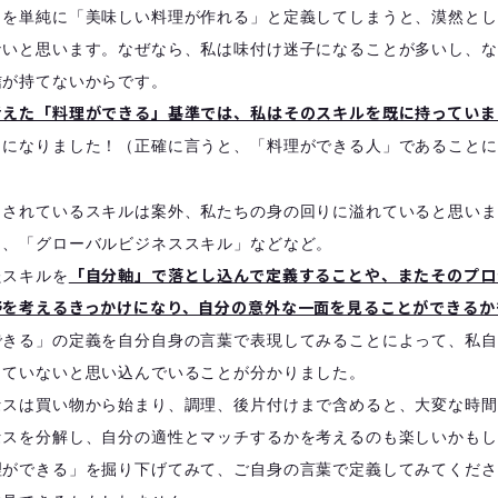
とを単純に「美味しい料理が作れる」と定義してしまうと、漠然とし
ないと思います。なぜなら、私は味付け迷子になることが多いし、な
信が持てないからです。
考えた「料理ができる」基準では、私はそのスキルを既に持っていま
」になりました！（正確に言うと、「料理ができる人」であることに
名されているスキルは案外、私たちの身の回りに溢れていると思いま
」、「グローバルビジネススキル」などなど。
「自分軸」で落とし込んで定義することや、またそのプロ
たスキルを
野を考えるきっかけになり、自分の意外な一面を見ることができるか
できる」の定義を自分自身の言葉で表現してみることによって、私自
きていないと思い込んでいることが分かりました。
セスは買い物から始まり、調理、後片付けまで含めると、大変な時間
セスを分解し、自分の適性とマッチするかを考えるのも楽しいかもし
理ができる」を掘り下げてみて、ご自身の言葉で定義してみてくださ