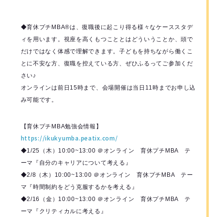
◆育休プチMBA®️は、復職後に起こり得る様々なケーススタデ
ィを用います。視座を高くもつこととはどういうことか、頭で
だけではなく体感で理解できます。子どもを持ちながら働くこ
とに不安な方、復職を控えている方、ぜひふるってご参加くだ
さい♪
オンラインは前日15時まで、会場開催は当日11時までお申し込
み可能です。
【育休プチMBA勉強会情報】
https://ikukyumba.peatix.com/
◆1/25（木）10:00~13:00 ＠オンライン 育休プチMBA テ
ーマ『自分のキャリアについて考える』
◆2/8（木）10:00~13:00 ＠オンライン 育休プチMBA テー
マ『時間制約をどう克服するかを考える』
◆2/16（金）10:00~13:00 ＠オンライン 育休プチMBA テ
ーマ『クリティカルに考える』