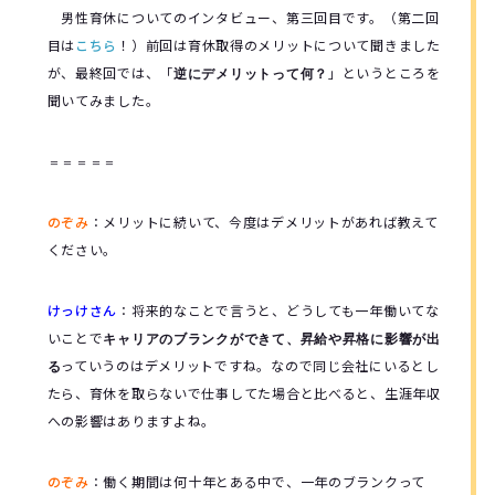
男性育休についてのインタビュー、第三回目です。（第二回
目は
こちら
！）前回は育休取得のメリットについて聞きました
が、最終回では、「
」というところを
逆にデメリットって何？
聞いてみました。
＝＝＝＝＝
のぞみ
：
メリットに続いて、今度はデメリットがあれば教えて
ください。
けっけさん
：
将来的なことで言うと、どうしても一年働いてな
いことで
キャリアのブランクができて、昇給や昇格に影響が出
っていうのはデメリットですね。なので同じ会社にいるとし
る
たら、育休を取らないで仕事してた場合と比べると、生涯年収
への影響はありますよね。
のぞみ
：
働く期間は何十年とある中で、一年のブランクって