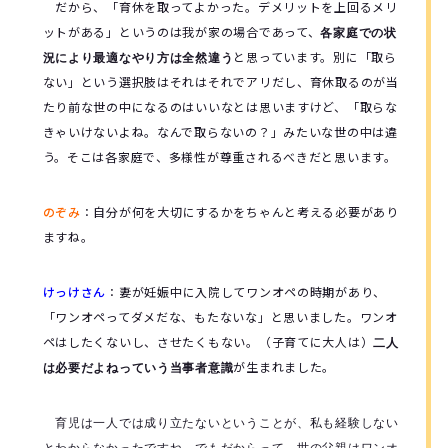
だから、「育休を取ってよかった。デメリットを上回るメリ
ットがある」というのは我が家の場合であって、
各家庭での状
と思っています。別に「取ら
況により最適なやり方は全然違う
ない」という選択肢はそれはそれでアリだし、育休取るのが当
たり前な世の中になるのはいいなとは思いますけど、「取らな
きゃいけないよね。なんで取らないの？」みたいな世の中は違
う。そこは各家庭で、多様性が尊重されるべきだと思います。
のぞみ
：
自分が何を大切にするかをちゃんと考える必要があり
ますね。
けっけさん
：
妻が妊娠中に入院してワンオペの時期があり、
「ワンオペってダメだな、もたないな」と思いました。ワンオ
ペはしたくないし、させたくもない。
（子育てに大人は）
二人
が生まれました。
は必要だよねっていう当事者意識
育児は一人では成り立たないということが、私も経験しない