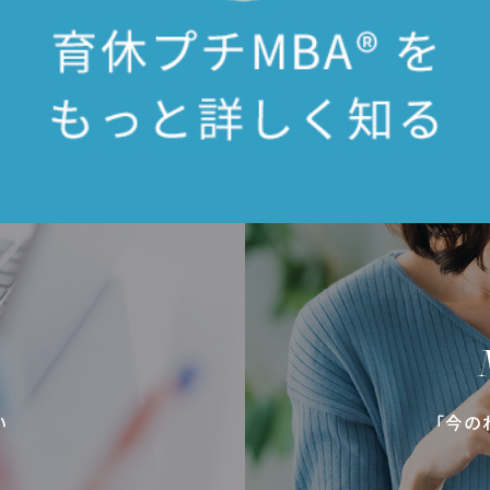
い
「今の