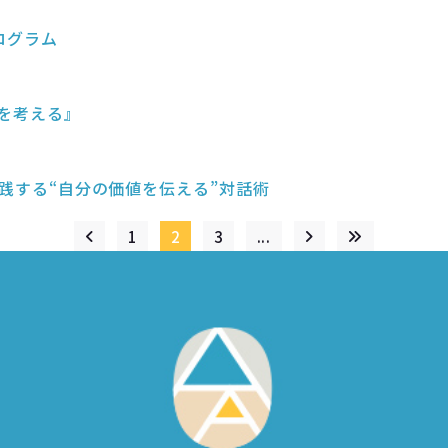
ログラム
アを考える』
が実践する“自分の価値を伝える”対話術
1
2
3
...