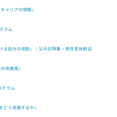
壁とキャリアの狭間』
ログラム
織における自分の役割』｜父の日特集・男性育休歓迎
労働の改善策』
ログラム
制約をどう克服するか』