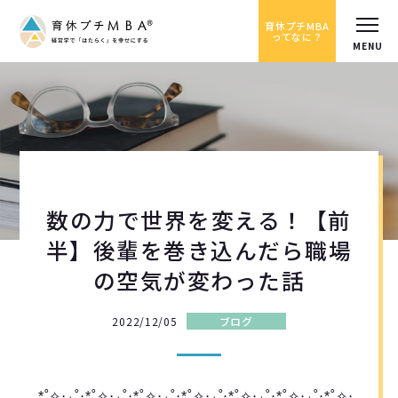
育休プチMBA
ってなに？
数の力で世界を変える！【前
半】後輩を巻き込んだら職場
の空気が変わった話
2022/12/05
ブログ
*˚✧︎‧₊˚‧*˚✧︎‧₊˚‧*˚✧︎‧₊˚‧*˚✧︎‧₊˚‧*˚✧︎‧₊˚‧*˚✧︎‧₊˚‧*˚✧︎‧