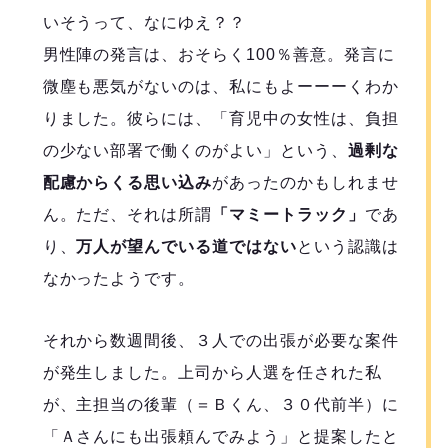
いそうって、なにゆえ？？
男性陣の発言は、おそらく100％善意。発言に
微塵も悪気がないのは、私にもよーーーくわか
りました。彼らには、「育児中の女性は、負担
の少ない部署で働くのがよい」という、
過剰な
配慮からくる思い込み
があったのかもしれませ
ん。ただ、それは所謂
「マミートラック」
であ
り、
万人が望んでいる道ではない
という認識は
なかったようです。
それから数週間後、３人での出張が必要な案件
が発生しました。上司から人選を任された私
が、主担当の後輩（＝Ｂくん、３０代前半）に
「Ａさんにも出張頼んでみよう」と提案したと