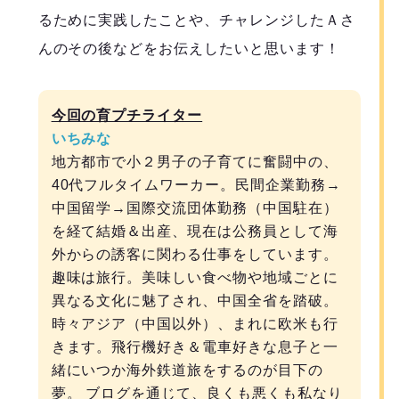
るために実践したことや、チャレンジしたＡさ
んのその後などをお伝えしたいと思います！
今回の育プチライター
いちみな
地方都市で小２男子の子育てに奮闘中の、
40代フルタイムワーカー。民間企業勤務→
中国留学→国際交流団体勤務（中国駐在）
を経て結婚＆出産、現在は公務員として海
外からの誘客に関わる仕事をしています。
趣味は旅行。美味しい食べ物や地域ごとに
異なる文化に魅了され、中国全省を踏破。
時々アジア（中国以外）、まれに欧米も行
きます。飛行機好き＆電車好きな息子と一
緒にいつか海外鉄道旅をするのが目下の
夢。 ブログを通じて、良くも悪くも私なり