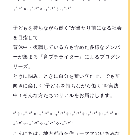
₊˚‧*˚✧︎‧₊˚‧*˚✧︎‧₊˚‧*˚✧︎‧₊˚‧*˚
子どもを持ちながら働く”が当たり前になる社会
を目指して――
育休中・復職している方も含めた多様なメンバ
ーが集まる『育プチライター』によるブログシ
リーズ。
ときに悩み、ときに自分を奮い立たせ、でも前
向きに楽しく”子どもを持ちながら働く”を実践
中！そんな方たちのリアルをお届けします。
*˚✧︎‧₊˚‧*˚✧︎‧₊˚‧*˚✧︎‧₊˚‧*˚✧︎‧₊˚‧*˚✧︎‧₊˚‧*˚✧︎‧₊˚‧*˚✧︎‧
₊˚‧*˚✧︎‧₊˚‧*˚✧︎‧₊˚‧*˚✧︎‧₊˚‧*˚”
こんにちは。地方都市在住ワーママのいちみな