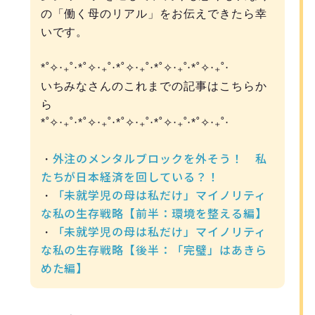
の「働く母のリアル」をお伝えできたら幸
いです。
*˚✧︎‧₊˚‧*˚✧︎‧₊˚‧*˚✧︎‧₊˚‧*˚✧︎‧₊˚‧*˚✧︎‧₊˚‧
いちみなさんのこれまでの記事はこちらか
ら
*˚✧︎‧₊˚‧*˚✧︎‧₊˚‧*˚✧︎‧₊˚‧*˚✧︎‧₊˚‧*˚✧︎‧₊˚‧
外注のメンタルブロックを外そう！ 私
・
たちが日本経済を回している？！
「未就学児の母は私だけ」マイノリティ
・
な私の生存戦略【前半：環境を整える編】
「未就学児の母は私だけ」マイノリティ
・
な私の生存戦略【後半：「完璧」はあきら
めた編】