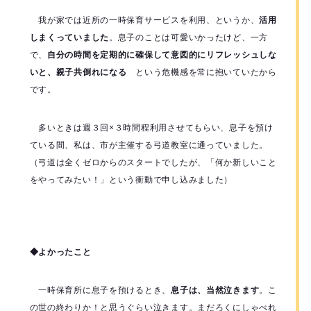
我が家では近所の一時保育サービスを利用、というか、
活用
しまくっていました
。息子のことは可愛いかったけど、一方
で、
自分の時間を定期的に確保して意図的にリフレッシュしな
いと、親子共倒れになる
という危機感を常に抱いていたから
です。
多いときは週３回×３時間程利用させてもらい、息子を預け
ている間、私は、市が主催する弓道教室に通っていました。
（弓道は全くゼロからのスタートでしたが、「何か新しいこと
をやってみたい！」という衝動で申し込みました）
◆よかったこと
一時保育所に息子を預けるとき、
息子は、当然泣きます
。こ
の世の終わりか！と思うぐらい泣きます。まだろくにしゃべれ