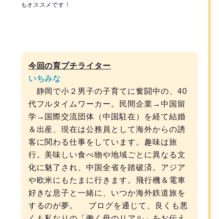
もオススメです！
今回の育プチライター
いちみな
静岡で小２男子の子育てに奮闘中の、40
代フルタイムワーカー。民間企業→中国留
学→国際交流団体（中国駐在）を経て結婚
＆出産、現在は公務員として海外からの誘
客に関わる仕事をしています。趣味は旅
行。美味しい食べ物や地域ごとに異なる文
化に魅了され、中国全省を踏破済。アジア
や欧米にもたまに行きます。飛行機＆電車
好きな息子と一緒に、いつか海外鉄道旅を
するのが夢。 ブログを通じて、良くも悪
くも私なりの「働く母のリアル」をお伝え