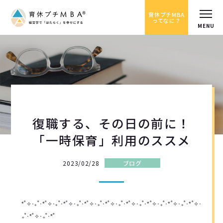
育休プチMBA
ってなに？
復職する、その日の前に！
「一時保育」利用のススメ
2023/02/28
ブログ
*˚✧︎‧₊˚‧*˚✧︎‧₊˚‧*˚✧︎‧₊˚‧*˚✧︎‧₊˚‧*˚✧︎‧₊˚‧*˚✧︎‧₊˚‧*˚✧︎‧₊˚‧*˚✧︎‧₊˚‧*˚✧︎‧
₊˚‧*˚✧︎‧₊˚‧*˚