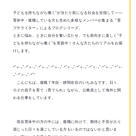
子どもを持ちながら働く”が当たり前になる社会を目指して――
育休中・復職している方も含めた多様なメンバーが集まる『育
プチライター』によるブログシリーズ。
ときに悩み、ときに自分を奮い立たせ、でも前向きに楽しく”子
どもを持ちながら働く”を実践中！そんな方たちのリアルをお届
けします。
*˚✧︎‧₊˚‧*˚✧︎‧₊˚‧*˚✧︎‧₊˚‧*˚✧︎‧₊˚‧*˚✧︎‧₊˚‧*˚✧︎‧₊˚‧*˚✧︎‧₊˚‧*˚✧︎‧₊˚‧*˚✧︎‧
₊˚‧*˚✧︎‧₊˚‧*˚”
こんにちは。復職７年目・静岡在住のいちみなです。日々、
小２の息子を育て（育てられ）ながら、公務員として海外と関
わる仕事をしています。
現在育休中の方の中には、復職に向けて、期待と不安が入り
混じった日々を過ごしている方もいるのではないかと思いま