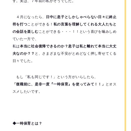
す。実は、７年前の私がそうでした。
４月になったら、
日中に息子としかしゃべらない日々に終止
符を打つ
ことができる！
私の言葉を理解してくれる大人たちと
の会話を楽しむ
ことができる・・・！！
という喜びを噛みしめ
ていた一方で、
私は
本当に社会復帰できるのか？息子は私と離れて本当に大丈
夫なのか？？
と、さまざまな不安がとめどなく押し寄せてくる
日々でした。
もし「私も同じです！」という方がいらしたら、
「復職前に、是非一度『一時保育』を使ってみて！！」
とオス
スメしたいです。
◆一時保育とは？