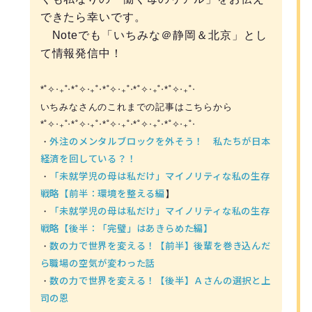
できたら幸いです。
Noteでも「いちみな＠静岡＆北京」とし
て情報発信中！
*˚✧︎‧₊˚‧*˚✧︎‧₊˚‧*˚✧︎‧₊˚‧*˚✧︎‧₊˚‧*˚✧︎‧₊˚‧
いちみなさんのこれまでの記事はこちらから
*˚✧︎‧₊˚‧*˚✧︎‧₊˚‧*˚✧︎‧₊˚‧*˚✧︎‧₊˚‧*˚✧︎‧₊˚‧
外注のメンタルブロックを外そう！ 私たちが日本
・
経済を回している？！
「未就学児の母は私だけ」マイノリティな私の生存
・
戦略【前半：環境を整える編
】
「未就学児の母は私だけ」マイノリティな私の生存
・
戦略【後半：「完璧」はあきらめた編】
数の力で世界を変える！【前半】後輩を巻き込んだ
・
ら職場の空気が変わった話
数の力で世界を変える！【後半】Ａさんの選択と上
・
司の恩