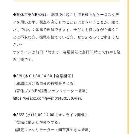
◆育休プチMBA®️は、復職後に起こり得る様々なケーススタデ
ィを用います。視座を高くもつこととはどういうことか、頭で
だけではなく体感で理解できます。子どもを持ちながら働くこ
とに不安な方、復職を控えている方、ぜひふるってご参加くだ
さい♪
オンラインは前日15時まで、会場開催は当日11時までお申し込
み可能です。
◆3/9 (木)11:00-14:00【会場開催】
「組織における自分の役割を考える」
（育休プチMBA認定ファシリテーター登壇）
https://peatix.com/event/3483130/view
◆3/22 (水)11:00-14:00【オンライン開催】
「復職に備えた準備をする」
（認定ファシリテーター：間宮真矢さん登壇）