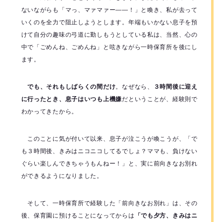
ないながらも「マっ、マァマァー――！」と喚き、私が去って
いくのを全力で阻止しようとします。年端もいかない息子を預
けて自分の趣味の弓道に勤しもうとしている私は、当然、心の
中で「ごめんね、ごめんね」と呟きながら一時保育所を後にし
ます。
でも、それもしばらくの間だけ
。なぜなら、
３時間後に迎え
に行ったとき、息子はいつも上機嫌
だということが、経験則で
わかってきたから。
このことに気が付いて以来、息子が泣こうが喚こうが、「で
も３時間後、きみはニコニコしてるでしょ？ママも、負けない
ぐらい楽しんできちゃうもんねー！」と、実に前向きなお別れ
ができるようになりました。
そして、一時保育所で経験した「前向きなお別れ」は、その
後、保育園に預けることになってからは
「でも夕方、きみはニ